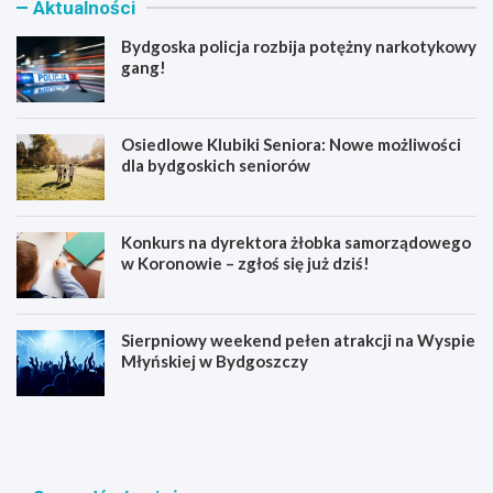
Aktualności
Bydgoska policja rozbija potężny narkotykowy
gang!
Osiedlowe Klubiki Seniora: Nowe możliwości
dla bydgoskich seniorów
Konkurs na dyrektora żłobka samorządowego
w Koronowie – zgłoś się już dziś!
Sierpniowy weekend pełen atrakcji na Wyspie
Młyńskiej w Bydgoszczy
B
O
y
s
d
i
g
e
o
d