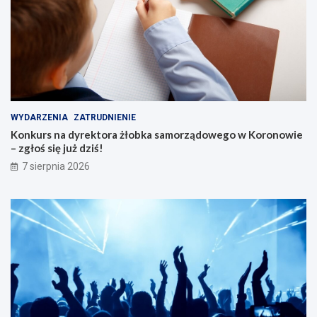
e
n
i
o
r
ó
w
WYDARZENIA
ZATRUDNIENIE
Konkurs na dyrektora żłobka samorządowego w Koronowie
– zgłoś się już dziś!
7 sierpnia 2026