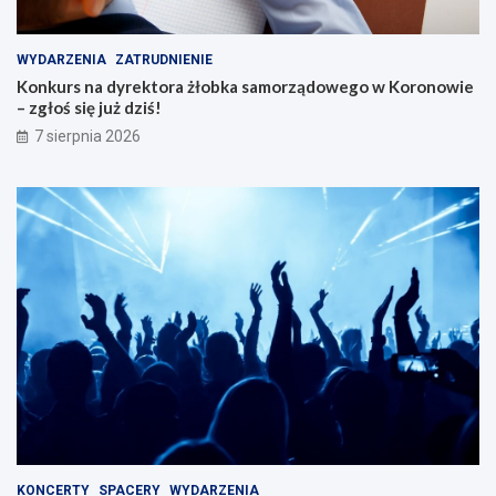
w
WYDARZENIA
ZATRUDNIENIE
Konkurs na dyrektora żłobka samorządowego w Koronowie
– zgłoś się już dziś!
7 sierpnia 2026
KONCERTY
SPACERY
WYDARZENIA