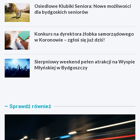
Osiedlowe Klubiki Seniora: Nowe możliwości
dla bydgoskich seniorów
Konkurs na dyrektora żłobka samorządowego
w Koronowie – zgłoś się już dziś!
Sierpniowy weekend pełen atrakcji na Wyspie
Młyńskiej w Bydgoszczy
B
O
y
s
d
i
g
e
o
d
Sprawdź również
s
l
k
o
a
w
p
e
o
K
l
l