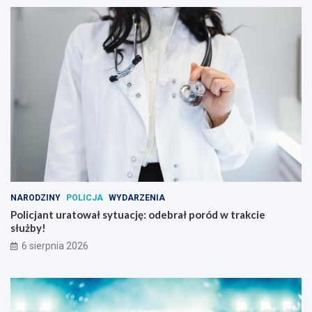
z
p
t
i
u
e
k
r
i
w
!
s
z
y
m
m
i
e
j
s
c
NARODZINY
POLICJA
WYDARZENIA
u
Policjant uratował sytuację: odebrał poród w trakcie
!
służby!
6 sierpnia 2026