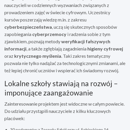
nauczycieli w codziennych wyzwaniach związanych z
prowadzeniem zajęć w świecie cyfrowym. Uczestnicy
kursów poszerzają wiedzę m.in. z zakresu
cyberbezpieczeństwa
, uczą się skutecznych sposobów
zapobiegania
cyberprzemocy
i radzenia sobie z tym
zjawiskiem, poznają metody
weryfikacji fałszywych
informacji
, a także zgłębiają zagadnienia
higieny cyfrowej
oraz
krytycznego myślenia
. Taki zakres tematyczny
pozwala nie tylko nadążać za technologicznymi zmianami, ale
też lepiej chronić uczniów i wspierać ich świadomy rozwój.
Lokalne szkoły stawiają na rozwój –
imponujące zaangażowanie
Zainteresowanie projektem jest widoczne w całym powiecie.
Do udziału przystąpili nauczyciele z kilku kluczowych
placówek:
30 pedagogów z Zespołu Szkół przy ul. Sobieskiego 16,