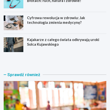
Błotach: ruch, natura i zdrowie!
Cyfrowa rewolucja w zdrowiu: Jak
technologia zmienia medycynę?
Kajakarze z całego świata odkrywają uroki
Solca Kujawskiego
E
Z
d
a
u
p
k
r
a
a
Sprawdź również
c
s
y
z
j
a
n
m
a
y
r
n
e
a
w
a