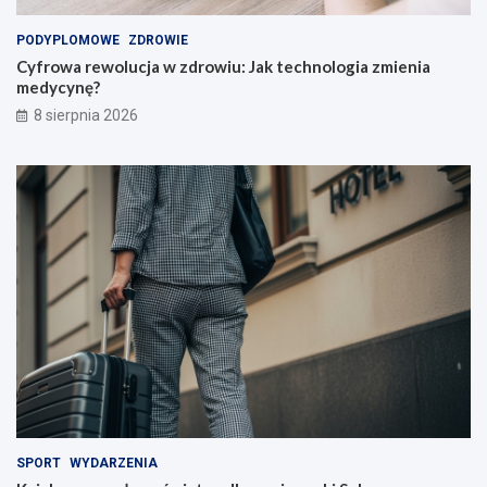
w
i
PODYPLOMOWE
ZDROWIE
n
Cyfrowa rewolucja w zdrowiu: Jak technologia zmienia
a
medycynę?
u
c
8 sierpnia 2026
z
y
c
i
e
l
i
!
SPORT
WYDARZENIA