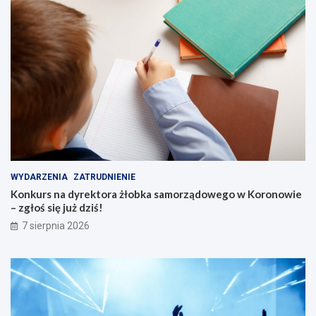
i
c
h
s
e
n
i
o
r
ó
w
WYDARZENIA
ZATRUDNIENIE
Konkurs na dyrektora żłobka samorządowego w Koronowie
– zgłoś się już dziś!
7 sierpnia 2026