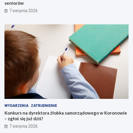
n
y
seniorów
g
d
7 sierpnia 2026
!
g
o
s
k
i
c
h
s
e
n
i
o
r
ó
w
WYDARZENIA
ZATRUDNIENIE
Konkurs na dyrektora żłobka samorządowego w Koronowie
– zgłoś się już dziś!
7 sierpnia 2026