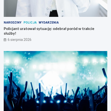
NARODZINY
POLICJA
WYDARZENIA
Policjant uratował sytuację: odebrał poród w trakcie
służby!
6 sierpnia 2026