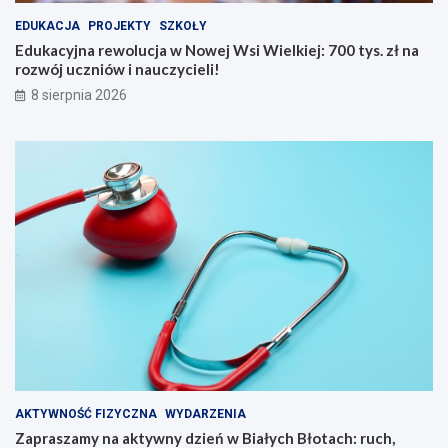
N
z
EDUKACJA
PROJEKTY
SZKOŁY
o
i
w
e
Edukacyjna rewolucja w Nowej Wsi Wielkiej: 700 tys. zł na
e
ń
rozwój uczniów i nauczycieli!
j
w
8 sierpnia 2026
W
B
s
i
i
a
W
ł
i
y
e
c
l
h
k
B
i
ł
e
o
j
t
:
a
7
c
0
h
0
:
t
r
y
u
AKTYWNOŚĆ FIZYCZNA
WYDARZENIA
s
c
Zapraszamy na aktywny dzień w Białych Błotach: ruch,
.
h