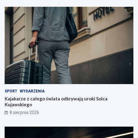
y
c
i
e
l
i
!
SPORT
WYDARZENIA
Kajakarze z całego świata odkrywają uroki Solca
Kujawskiego
8 sierpnia 2026