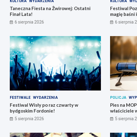
KULTURA
WYDARZENIA
KULTURA
WYD
Taneczna Fiesta na Żwirowej: Ostatni
Festiwal Po
Finał Lata!
magię baśni i
6 sierpnia 2026
6 sierpnia 
FESTIWALE
WYDARZENIA
POLICJA
WYP
Festiwal Wisły po raz czwarty w
Pies na MOP-i
bydgoskim Fordonie!
właściciele 
5 sierpnia 2026
5 sierpnia 