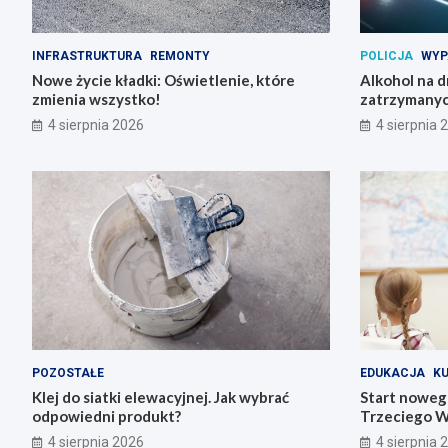
INFRASTRUKTURA
REMONTY
POLICJA
WYP
Nowe życie kładki: Oświetlenie, które
Alkohol na 
zmienia wszystko!
zatrzymanyc
4 sierpnia 2026
4 sierpnia 
POZOSTAŁE
EDUKACJA
K
Klej do siatki elewacyjnej. Jak wybrać
Start noweg
odpowiedni produkt?
Trzeciego W
4 sierpnia 2026
4 sierpnia 