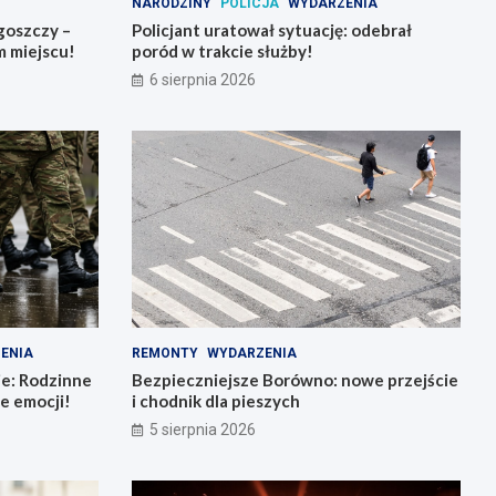
NARODZINY
POLICJA
WYDARZENIA
goszczy –
Policjant uratował sytuację: odebrał
 miejscu!
poród w trakcie służby!
6 sierpnia 2026
ENIA
REMONTY
WYDARZENIA
ie: Rodzinne
Bezpieczniejsze Borówno: nowe przejście
e emocji!
i chodnik dla pieszych
5 sierpnia 2026