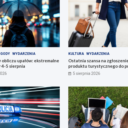
OGODY
WYDARZENIA
KULTURA
WYDARZENIA
 obliczu upałów: ekstremalne
Ostatnia szansa na zgłoszeni
4-5 sierpnia
produktu turystycznego do p
konkursu POT
2026
5 sierpnia 2026