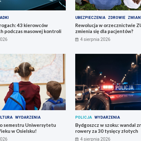
ADKI
UBEZPIECZENIA
ZDROWIE
ZMIAN
drogach: 43 kierowców
Rewolucja w orzecznictwie Z
h podczas masowej kontroli
zmienia się dla pacjentów?
2026
4 sierpnia 2026
ULTURA
WYDARZENIA
POLICJA
WYDARZENIA
o semestru Uniwersytetu
Bydgoszcz w szoku: wandal zn
ieku w Osielsku!
rowery za 30 tysięcy złotych
2026
4 sierpnia 2026