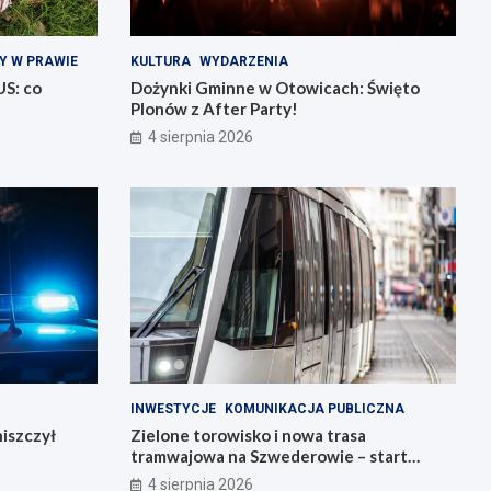
Y W PRAWIE
KULTURA
WYDARZENIA
US: co
Dożynki Gminne w Otowicach: Święto
Plonów z After Party!
4 sierpnia 2026
INWESTYCJE
KOMUNIKACJA PUBLICZNA
iszczył
Zielone torowisko i nowa trasa
tramwajowa na Szwederowie – start
budowy!
4 sierpnia 2026