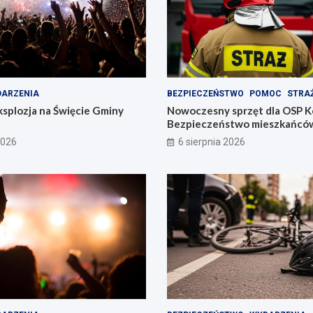
ARZENIA
BEZPIECZEŃSTWO
POMOC
STRA
splozja na Święcie Gminy
Nowoczesny sprzęt dla OSP 
Bezpieczeństwo mieszkańcó
pierwszym miejscu!
2026
6 sierpnia 2026