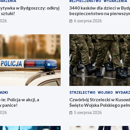
ARZENIA
BEZPIECZEŃSTWO
WYDARZENIA
zytywka w Bydgoszczy: odkryj
3440 kasków dla dzieci w Byd
 sztuki!
bezpieczeństwo na pierwszym
2026
6 sierpnia 2026
ADKI
STRZELECTWO
WOJSKO
WYDARZ
e: Policja w akcji, a
Czwórbój Strzelecki w Kusow
w panice!
Święto Wojska Polskiego pełn
2026
5 sierpnia 2026