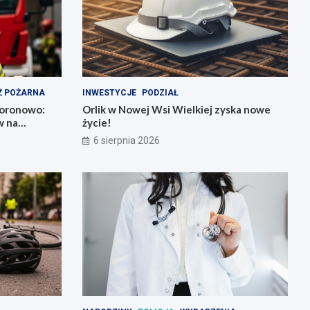
Ż POŻARNA
INWESTYCJE
PODZIAŁ
Koronowo:
Orlik w Nowej Wsi Wielkiej zyska nowe
w na
życie!
6 sierpnia 2026