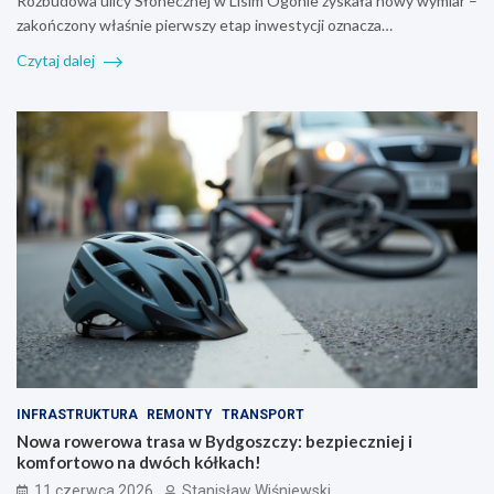
Rozbudowa ulicy Słonecznej w Lisim Ogonie zyskała nowy wymiar –
zakończony właśnie pierwszy etap inwestycji oznacza…
Czytaj dalej
INFRASTRUKTURA
REMONTY
TRANSPORT
Nowa rowerowa trasa w Bydgoszczy: bezpieczniej i
komfortowo na dwóch kółkach!
11 czerwca 2026
Stanisław Wiśniewski