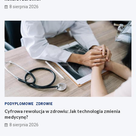
ą
c
8 sierpnia 2026
z
y
c
i
e
l
i
!
PODYPLOMOWE
ZDROWIE
Cyfrowa rewolucja w zdrowiu: Jak technologia zmienia
medycynę?
8 sierpnia 2026