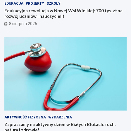
a
y
EDUKACJA
PROJEKTY
SZKOŁY
k
s
Edukacyjna rewolucja w Nowej Wsi Wielkiej: 700 tys. zł na
d
.
rozwój uczniów i nauczycieli!
b
z
8 sierpnia 2026
a
ł
ć
n
o
a
s
r
i
o
e
z
b
w
i
ó
e
j
l
u
a
c
t
z
e
n
m
i
n
ó
a
w
d
i
AKTYWNOŚĆ FIZYCZNA
WYDARZENIA
w
n
Zapraszamy na aktywny dzień w Białych Błotach: ruch,
o
a
natura i zdrowie!
d
u