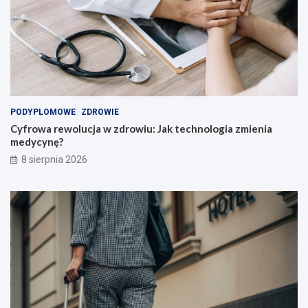
u
r
c
o
z
w
n
i
i
e
ó
!
w
i
PODYPLOMOWE
ZDROWIE
n
Cyfrowa rewolucja w zdrowiu: Jak technologia zmienia
a
medycynę?
u
c
8 sierpnia 2026
z
y
c
i
e
l
i
!