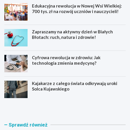
Edukacyjna rewolucja w Nowej Wsi Wielkiej:
700 tys. zł na rozwój uczniów i nauczycieli!
Zapraszamy na aktywny dzień w Białych
Błotach: ruch, natura i zdrowie!
Cyfrowa rewolucja w zdrowiu: Jak
technologia zmienia medycynę?
Kajakarze z całego świata odkrywają uroki
Solca Kujawskiego
E
Z
d
a
u
p
k
r
a
a
Sprawdź również
c
s