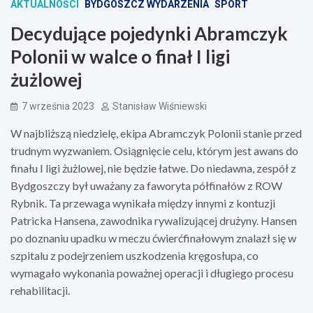
AKTUALNOŚCI
BYDGOSZCZ WYDARZENIA
SPORT
Decydujące pojedynki Abramczyk
Polonii w walce o finał I ligi
żużlowej
7 września 2023
Stanisław Wiśniewski
W najbliższą niedzielę, ekipa Abramczyk Polonii stanie przed
trudnym wyzwaniem. Osiągnięcie celu, którym jest awans do
finału I ligi żużlowej, nie będzie łatwe. Do niedawna, zespół z
Bydgoszczy był uważany za faworyta półfinałów z ROW
Rybnik. Ta przewaga wynikała między innymi z kontuzji
Patricka Hansena, zawodnika rywalizującej drużyny. Hansen
po doznaniu upadku w meczu ćwierćfinałowym znalazł się w
szpitalu z podejrzeniem uszkodzenia kręgosłupa, co
wymagało wykonania poważnej operacji i długiego procesu
rehabilitacji.