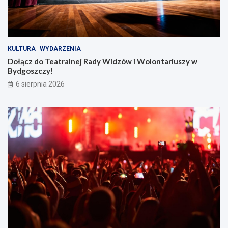
r
i
u
s
z
KULTURA
WYDARZENIA
y
Dołącz do Teatralnej Rady Widzów i Wolontariuszy w
w
Bydgoszczy!
B
6 sierpnia 2026
y
d
g
o
s
z
c
z
y
!