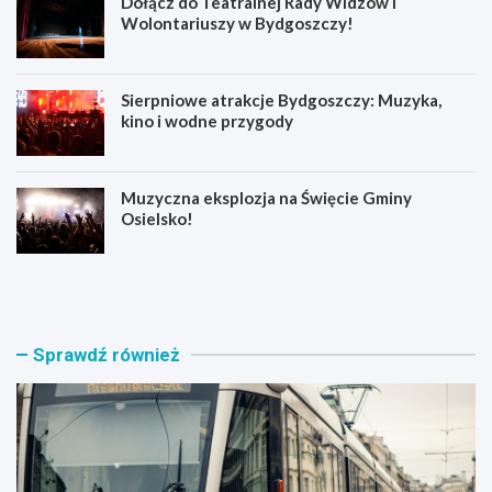
Dołącz do Teatralnej Rady Widzów i
Wolontariuszy w Bydgoszczy!
Sierpniowe atrakcje Bydgoszczy: Muzyka,
kino i wodne przygody
Muzyczna eksplozja na Święcie Gminy
Osielsko!
T
D
r
o
a
ł
m
ą
w
c
Sprawdź również
a
z
j
d
e
o
w
T
r
e
a
a
c
t