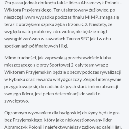
Zła passa jednak dotknęła także lidera Abramczyk Polonii –
Wiktora Przyjemskiego. Ten utalentowany żużlowiec, po
nieszczęśliwym wypadku podczas finału MIMP, zmaga się
teraz z obrzękiem szpiku zęba i trzonu C2. Niestety, ze
względu na te problemy zdrowotne, nie będzie mógł
wystąpić zarówno w zawodach Tauron SEC jak i w obu
spotkaniach półfinałowych I ligi.
Mimo trudności, jak zapewniają przedstawiciele klubu
mieszczącego się przy Sportowej 2, cały team wraz z
Wiktorem Przyjemskim będzie obecny podczas rywalizacji
w Rybniku oraz rewanżu w Bydgoszczy. Zespół intensywnie
przygotowuje się do nadchodzących starć i mimo absencji
swojego lidera, jest pełen determinacji do walki o
zwycięstwo.
Ogromnym wyzwaniem dla bydgoskiej drużyny będzie gra
bez Przyjemskiego, który jako niekwestionowany lider
Abramczyk Polonii i najefektywniejszy żużlowiec całej I ligi,