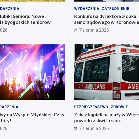
DARZENIA
WYDARZENIA
ZATRUDNIENIE
lubiki Seniora: Nowe
Konkurs na dyrektora żłobka
dla bydgoskich seniorów
samorządowego w Koronowie –
już dziś!
2026
7 sierpnia 2026
DARZENIA
BEZPIECZEŃSTWO
ZDROWIE
vy na Wyspie Młyńskiej: Czas
Zakaz kąpieli na plaży w Wier
hity!
powodu zakwitu sinic
2026
7 sierpnia 2026