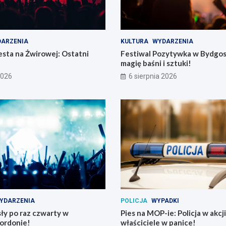
ARZENIA
KULTURA
WYDARZENIA
sta na Żwirowej: Ostatni
Festiwal Pozytywka w Bydgos
magię baśni i sztuki!
2026
6 sierpnia 2026
YDARZENIA
POLICJA
WYPADKI
ły po raz czwarty w
Pies na MOP-ie: Policja w akcji
ordonie!
właściciele w panice!