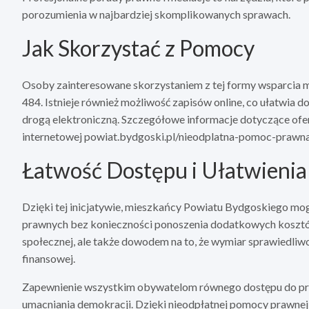
porozumienia w najbardziej skomplikowanych sprawach.
Jak Skorzystać z Pomocy
Osoby zainteresowane skorzystaniem z tej formy wsparcia m
484. Istnieje również możliwość zapisów online, co ułatwia d
drogą elektroniczną. Szczegółowe informacje dotyczące ofer
internetowej powiat.bydgoski.pl/nieodplatna-pomoc-prawna
Łatwość Dostępu i Ułatwienia
Dzięki tej inicjatywie, mieszkańcy Powiatu Bydgoskiego mo
prawnych bez konieczności ponoszenia dodatkowych kosztów
społecznej, ale także dowodem na to, że wymiar sprawiedliwoś
finansowej.
Zapewnienie wszystkim obywatelom równego dostępu do pra
umacniania demokracji. Dzięki nieodpłatnej pomocy prawnej