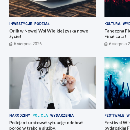
INWESTYCJE
PODZIAŁ
KULTURA
WYD
Orlik w Nowej Wsi Wielkiej zyska nowe
Taneczna Fie
życie!
Finał Lata!
6 sierpnia 2026
6 sierpnia 
NARODZINY
POLICJA
WYDARZENIA
FESTIWALE
W
Policjant uratował sytuację: odebrał
Festiwal Wis
poród w trakcie służby!
bydgoskim F