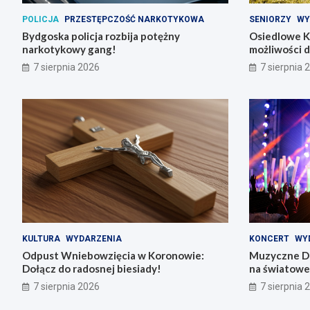
POLICJA
PRZESTĘPCZOŚĆ NARKOTYKOWA
SENIORZY
WY
Bydgoska policja rozbija potężny
Osiedlowe K
narkotykowy gang!
możliwości 
7 sierpnia 2026
7 sierpnia 
KULTURA
WYDARZENIA
KONCERT
WY
Odpust Wniebowzięcia w Koronowie:
Muzyczne Di
Dołącz do radosnej biesiady!
na światowe 
7 sierpnia 2026
7 sierpnia 