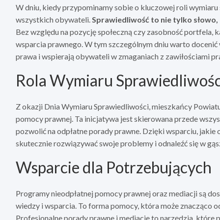
W dniu, kiedy przypominamy sobie o kluczowej roli wymiaru 
wszystkich obywateli.
Sprawiedliwość to nie tylko słowo,
Bez względu na pozycję społeczną czy zasobność portfela, k
wsparcia prawnego. W tym szczególnym dniu warto docenić 
prawa i wspierają obywateli w zmaganiach z zawiłościami p
Rola Wymiaru Sprawiedliwośc
Z okazji Dnia Wymiaru Sprawiedliwości, mieszkańcy Powiatu
pomocy prawnej. Ta inicjatywa jest skierowana przede wszy
pozwolić na odpłatne porady prawne. Dzięki wsparciu, jakie 
skutecznie rozwiązywać swoje problemy i odnaleźć się w gą
Wsparcie dla Potrzebujących
Programy nieodpłatnej pomocy prawnej oraz mediacji są dost
wiedzy i wsparcia. To forma pomocy, która może znacząco odm
Profesjonalne porady prawne i mediacje to narzędzia, które