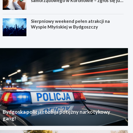
samorządowego w Koronowie – zgłoś się już
dziś!
Sierpniowy weekend pełen atrakcji na
Wyspie Młyńskiej w Bydgoszczy
Bydgoska policja rozbija potężny narkotykowy
gang!