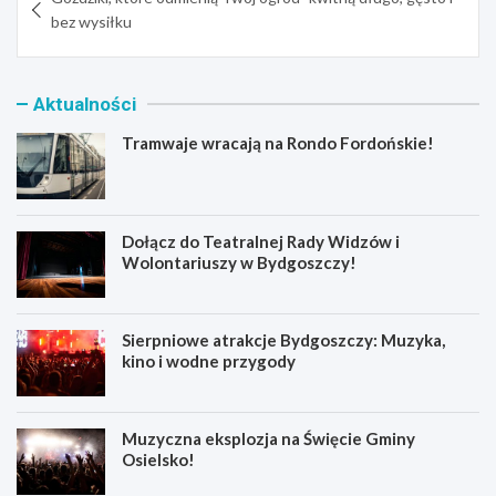
wpisu
bez wysiłku
Aktualności
Tramwaje wracają na Rondo Fordońskie!
Dołącz do Teatralnej Rady Widzów i
Wolontariuszy w Bydgoszczy!
Sierpniowe atrakcje Bydgoszczy: Muzyka,
kino i wodne przygody
Muzyczna eksplozja na Święcie Gminy
Osielsko!
T
D