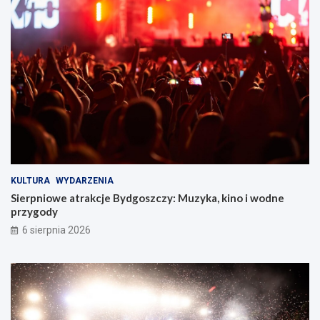
s
z
c
z
y
!
KULTURA
WYDARZENIA
Sierpniowe atrakcje Bydgoszczy: Muzyka, kino i wodne
przygody
6 sierpnia 2026