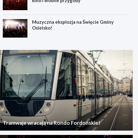
kino i wodne przygody
Muzyczna eksplozja na Święcie Gminy
Osielsko!
Tramwaje wracają na Rondo Fordońskie!