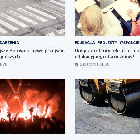
DARZENIA
EDUKACJA
PROJEKTY
WSPARCIE
jsze Borówno: nowe przejście
Dołącz do II tury rekrutacji d
a pieszych
edukacyjnego dla uczniów!
2026
5 sierpnia 2026