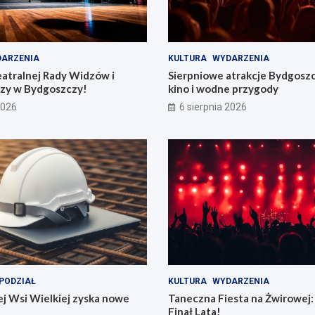
ARZENIA
KULTURA
WYDARZENIA
eatralnej Rady Widzów i
Sierpniowe atrakcje Bydgosz
zy w Bydgoszczy!
kino i wodne przygody
2026
6 sierpnia 2026
PODZIAŁ
KULTURA
WYDARZENIA
j Wsi Wielkiej zyska nowe
Taneczna Fiesta na Żwirowej:
Finał Lata!