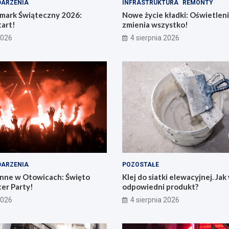
ARZENIA
INFRASTRUKTURA
REMONTY
rmark Świąteczny 2026:
Nowe życie kładki: Oświetleni
art!
zmienia wszystko!
2026
4 sierpnia 2026
ARZENIA
POZOSTAŁE
nne w Otowicach: Święto
Klej do siatki elewacyjnej. Ja
er Party!
odpowiedni produkt?
2026
4 sierpnia 2026