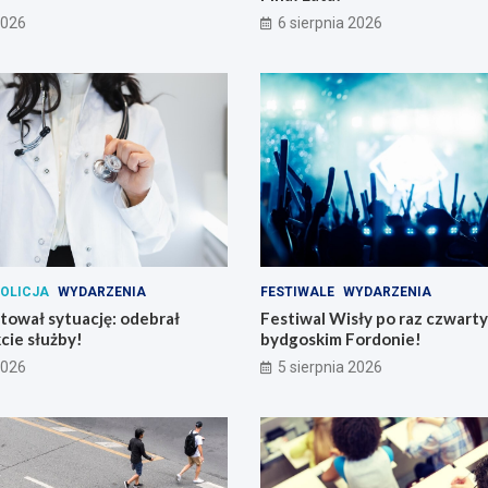
2026
6 sierpnia 2026
OLICJA
WYDARZENIA
FESTIWALE
WYDARZENIA
atował sytuację: odebrał
Festiwal Wisły po raz czwart
cie służby!
bydgoskim Fordonie!
2026
5 sierpnia 2026