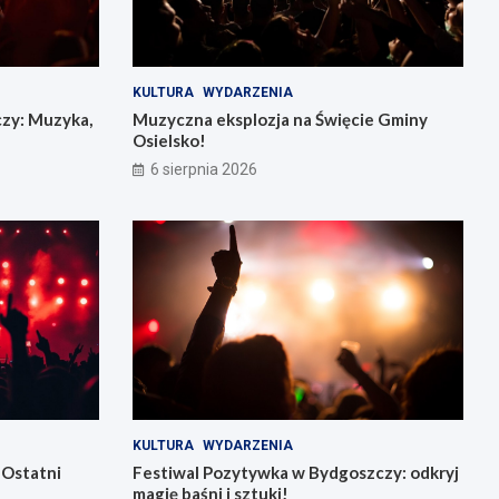
KULTURA
WYDARZENIA
czy: Muzyka,
Muzyczna eksplozja na Święcie Gminy
Osielsko!
6 sierpnia 2026
KULTURA
WYDARZENIA
 Ostatni
Festiwal Pozytywka w Bydgoszczy: odkryj
magię baśni i sztuki!