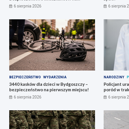
pierwszym miejscu!
6 sierpnia 2026
6 sierpnia 
BEZPIECZEŃSTWO
WYDARZENIA
NARODZINY
P
3440 kasków dla dzieci w Bydgoszczy –
Policjant ur
bezpieczeństwo na pierwszym miejscu!
poród w trak
6 sierpnia 2026
6 sierpnia 