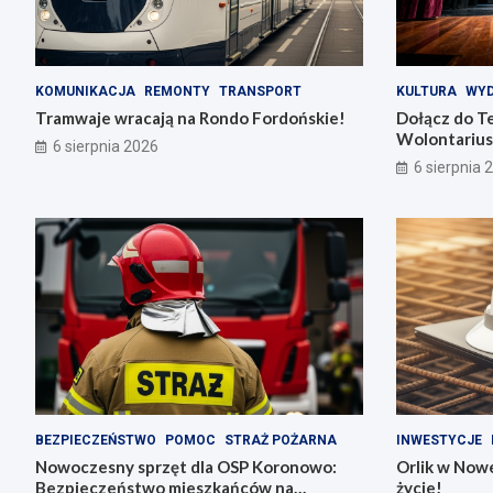
KOMUNIKACJA
REMONTY
TRANSPORT
KULTURA
WYD
Tramwaje wracają na Rondo Fordońskie!
Dołącz do T
Wolontarius
6 sierpnia 2026
6 sierpnia 
BEZPIECZEŃSTWO
POMOC
STRAŻ POŻARNA
INWESTYCJE
Nowoczesny sprzęt dla OSP Koronowo:
Orlik w Nowe
Bezpieczeństwo mieszkańców na
życie!