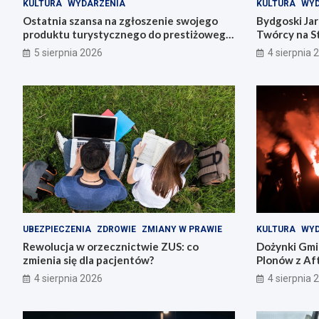
KULTURA
WYDARZENIA
KULTURA
WYD
Ostatnia szansa na zgłoszenie swojego
Bydgoski Ja
produktu turystycznego do prestiżowego
Twórcy na St
konkursu POT
5 sierpnia 2026
4 sierpnia 
UBEZPIECZENIA
ZDROWIE
ZMIANY W PRAWIE
KULTURA
WYD
Rewolucja w orzecznictwie ZUS: co
Dożynki Gmi
zmienia się dla pacjentów?
Plonów z Aft
4 sierpnia 2026
4 sierpnia 