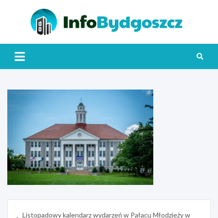
Skip
to
content
Info
Nawigacja
Listopadowy kalendarz wydarzeń w Pałacu Młodzieży w