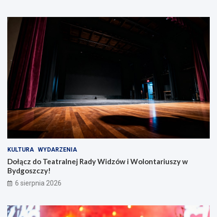
d
z
o
ó
ń
w
s
i
k
W
i
o
e
l
!
o
n
t
a
r
i
u
s
z
KULTURA
WYDARZENIA
y
Dołącz do Teatralnej Rady Widzów i Wolontariuszy w
w
Bydgoszczy!
B
6 sierpnia 2026
y
d
g
o