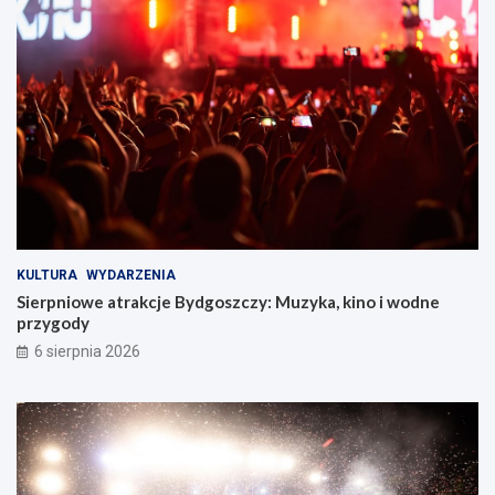
s
z
c
z
y
!
KULTURA
WYDARZENIA
Sierpniowe atrakcje Bydgoszczy: Muzyka, kino i wodne
przygody
6 sierpnia 2026