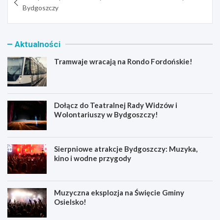
wpisu
Bydgoszczy
Aktualności
Tramwaje wracają na Rondo Fordońskie!
Dołącz do Teatralnej Rady Widzów i
Wolontariuszy w Bydgoszczy!
Sierpniowe atrakcje Bydgoszczy: Muzyka,
kino i wodne przygody
Muzyczna eksplozja na Święcie Gminy
Osielsko!
T
D