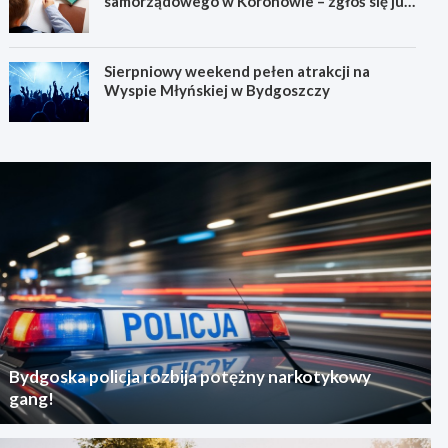
samorządowego w Koronowie – zgłoś się już
dziś!
Sierpniowy weekend pełen atrakcji na
Wyspie Młyńskiej w Bydgoszczy
Bydgoska policja rozbija potężny narkotykowy
gang!