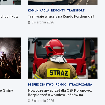
KOMUNIKACJA
REMONTY
TRANSPORT
zchucinku z
Tramwaje wracają na Rondo Fordońskie!
6 sierpnia 2026
BEZPIECZEŃSTWO
POMOC
STRAŻ POŻARNA
ie Gminy
Nowoczesny sprzęt dla OSP Koronowo:
Bezpieczeństwo mieszkańców na
pierwszym miejscu!
6 sierpnia 2026