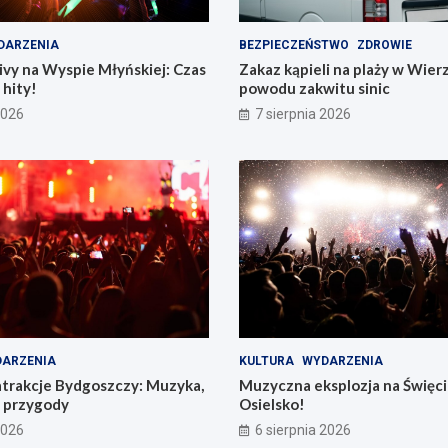
DARZENIA
BEZPIECZEŃSTWO
ZDROWIE
vy na Wyspie Młyńskiej: Czas
Zakaz kąpieli na plaży w Wier
hity!
powodu zakwitu sinic
2026
7 sierpnia 2026
ARZENIA
KULTURA
WYDARZENIA
atrakcje Bydgoszczy: Muzyka,
Muzyczna eksplozja na Święc
e przygody
Osielsko!
2026
6 sierpnia 2026