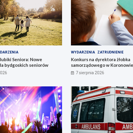
DARZENIA
WYDARZENIA
ZATRUDNIENIE
lubiki Seniora: Nowe
Konkurs na dyrektora żłobka
dla bydgoskich seniorów
samorządowego w Koronowie –
już dziś!
2026
7 sierpnia 2026