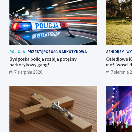
POLICJA
PRZESTĘPCZOŚĆ NARKOTYKOWA
SENIORZY
WY
Bydgoska policja rozbija potężny
Osiedlowe K
narkotykowy gang!
możliwości 
7 sierpnia 2026
7 sierpnia 