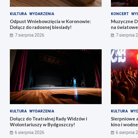
KULTURA
WYDARZENIA
KONCERT
WY
Odpust Wniebowzięcia w Koronowie:
Muzyczne Di
Dołącz do radosnej biesiady!
na światowe 
7 sierpnia 2026
7 sierpnia 
KULTURA
WYDARZENIA
KULTURA
WYD
Dołącz do Teatralnej Rady Widzów i
Sierpniowe 
Wolontariuszy w Bydgoszczy!
kino i wodn
6 sierpnia 2026
6 sierpnia 