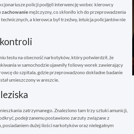
cjonariusze policji podjęli interwencję wobec kierowcy
e zachowanie
mężczyzny, co skłoniło ich do przeprowadzenia
echnicznych, a kierowca był trzeźwy, intuicja policjantów nie
kontroli
u testu na obecność narkotyków, który potwierdził, że
kiwania w samochodzie ujawniły foliowy worek zawierający
erowcę do szpitala, gdzie przeprowadzono dokładne badanie
ostał umieszczony w areszcie.
leziska
ieszkania zatrzymanego. Znaleziono tam trzy sztuki amunicji,
 odkryć, podejrzanemu postawiono zarzuty związane z
posiadaniem dużej ilości narkotyków oraz nielegalnym