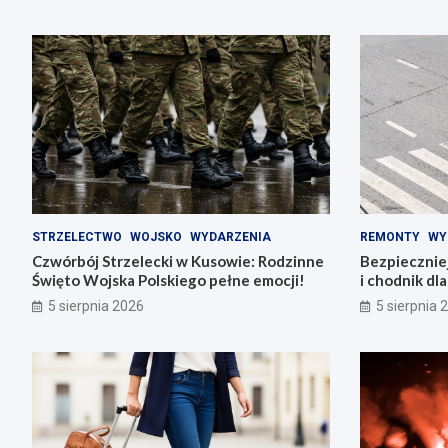
STRZELECTWO
WOJSKO
WYDARZENIA
REMONTY
WY
Czwórbój Strzelecki w Kusowie: Rodzinne
Bezpiecznie
Święto Wojska Polskiego pełne emocji!
i chodnik dl
5 sierpnia 2026
5 sierpnia 