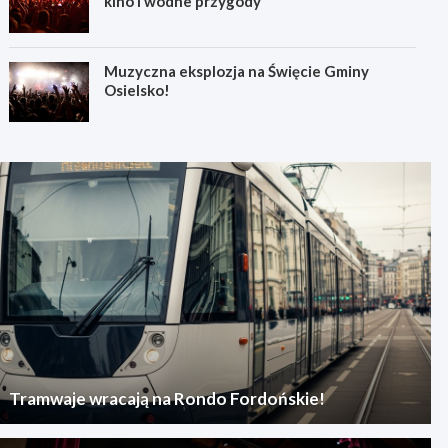
kino i wodne przygody
Muzyczna eksplozja na Święcie Gminy
Osielsko!
Tramwaje wracają na Rondo Fordońskie!