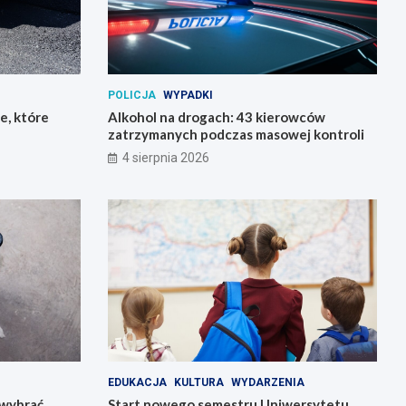
POLICJA
WYPADKI
e, które
Alkohol na drogach: 43 kierowców
zatrzymanych podczas masowej kontroli
4 sierpnia 2026
EDUKACJA
KULTURA
WYDARZENIA
k wybrać
Start nowego semestru Uniwersytetu