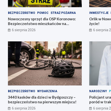
BEZPIECZEŃSTWO
POMOC
STRAŻ POŻARNA
INWESTYCJE
Nowoczesny sprzęt dla OSP Koronowo:
Orlik w Nowe
Bezpieczeństwo mieszkańców na
życie!
pierwszym miejscu!
6 sierpnia 2026
6 sierpnia 
BEZPIECZEŃSTWO
WYDARZENIA
NARODZINY
P
3440 kasków dla dzieci w Bydgoszczy –
Policjant ur
bezpieczeństwo na pierwszym miejscu!
poród w trak
6 sierpnia 2026
6 sierpnia 