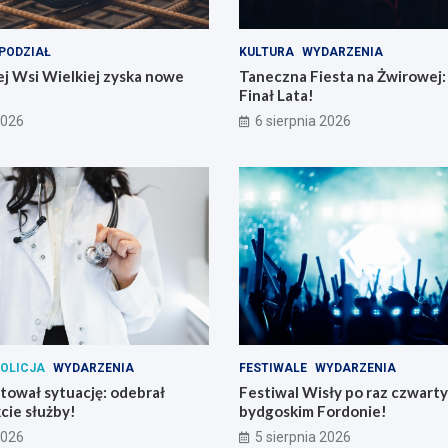
PODZIAŁ
KULTURA
WYDARZENIA
j Wsi Wielkiej zyska nowe
Taneczna Fiesta na Żwirowej:
Finał Lata!
2026
6 sierpnia 2026
OLICJA
WYDARZENIA
FESTIWALE
WYDARZENIA
atował sytuację: odebrał
Festiwal Wisły po raz czwart
cie służby!
bydgoskim Fordonie!
2026
5 sierpnia 2026