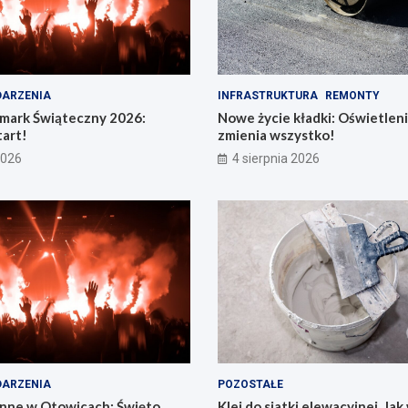
ARZENIA
INFRASTRUKTURA
REMONTY
rmark Świąteczny 2026:
Nowe życie kładki: Oświetleni
art!
zmienia wszystko!
2026
4 sierpnia 2026
ARZENIA
POZOSTAŁE
nne w Otowicach: Święto
Klej do siatki elewacyjnej. Ja