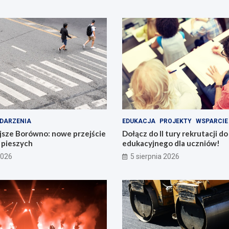
DARZENIA
EDUKACJA
PROJEKTY
WSPARCIE
jsze Borówno: nowe przejście
Dołącz do II tury rekrutacji d
a pieszych
edukacyjnego dla uczniów!
2026
5 sierpnia 2026