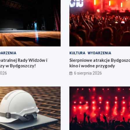
ARZENIA
KULTURA
WYDARZENIA
eatralnej Rady Widzów i
Sierpniowe atrakcje Bydgosz
zy w Bydgoszczy!
kino i wodne przygody
2026
6 sierpnia 2026