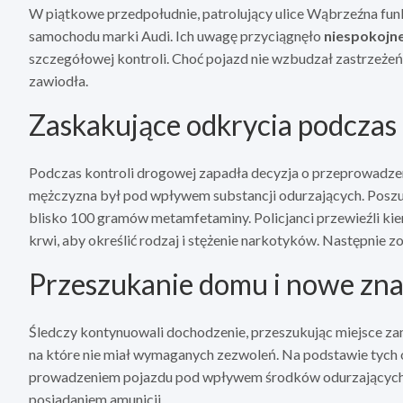
W piątkowe przedpołudnie, patrolujący ulice Wąbrzeźna funk
samochodu marki Audi. Ich uwagę przyciągnęło
niespokojn
szczegółowej kontroli. Choć pojazd nie wzbudzał zastrzeżeń t
zawiodła.
Zaskakujące odkrycia podczas 
Podczas kontroli drogowej zapadła decyzja o przeprowadzeni
mężczyzna był pod wpływem substancji odurzających. Poszu
blisko 100 gramów metamfetaminy. Policjanci przewieźli ki
krwi, aby określić rodzaj i stężenie narkotyków. Następnie z
Przeszukanie domu i nowe zna
Śledczy kontynuowali dochodzenie, przeszukując miejsce zam
na które nie miał wymaganych zezwoleń. Na podstawie tych
prowadzeniem pojazdu pod wpływem środków odurzających, 
posiadaniem amunicji.