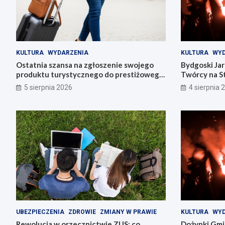
KULTURA
WYDARZENIA
KULTURA
WYD
Ostatnia szansa na zgłoszenie swojego
Bydgoski Ja
produktu turystycznego do prestiżowego
Twórcy na St
konkursu POT
5 sierpnia 2026
4 sierpnia 
UBEZPIECZENIA
ZDROWIE
ZMIANY W PRAWIE
KULTURA
WYD
Rewolucja w orzecznictwie ZUS: co
Dożynki Gmi