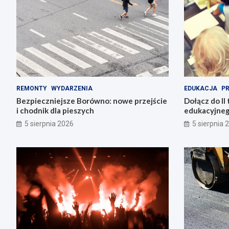
REMONTY
WYDARZENIA
EDUKACJA
P
Bezpieczniejsze Borówno: nowe przejście
Dołącz do II 
i chodnik dla pieszych
edukacyjneg
5 sierpnia 2026
5 sierpnia 