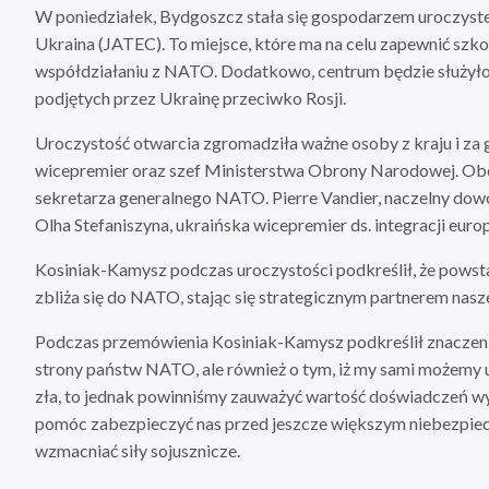
W poniedziałek, Bydgoszcz stała się gospodarzem uroczyste
Ukraina (JATEC). To miejsce, które ma na celu zapewnić szkol
współdziałaniu z NATO. Dodatkowo, centrum będzie służył
podjętych przez Ukrainę przeciwko Rosji.
Uroczystość otwarcia zgromadziła ważne osoby z kraju i za 
wicepremier oraz szef Ministerstwa Obrony Narodowej. Obe
sekretarza generalnego NATO. Pierre Vandier, naczelny dowó
Olha Stefaniszyna, ukraińska wicepremier ds. integracji europ
Kosiniak-Kamysz podczas uroczystości podkreślił, że powsta
zbliża się do NATO, stając się strategicznym partnerem nasz
Podczas przemówienia Kosiniak-Kamysz podkreślił znaczen
strony państw NATO, ale również o tym, iż my sami możemy uc
zła, to jednak powinniśmy zauważyć wartość doświadczeń wy
pomóc zabezpieczyć nas przed jeszcze większym niebezpiec
wzmacniać siły sojusznicze.