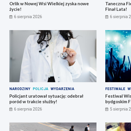
Orlik w Nowej Wsi Wielkiej zyska nowe
Taneczna Fie
życie!
Finał Lata!
6 sierpnia 2026
6 sierpnia 
NARODZINY
POLICJA
WYDARZENIA
FESTIWALE
W
Policjant uratował sytuację: odebrał
Festiwal Wis
poród w trakcie służby!
bydgoskim F
6 sierpnia 2026
5 sierpnia 