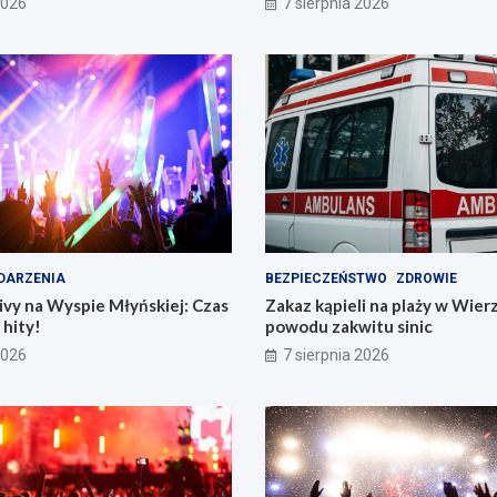
2026
7 sierpnia 2026
DARZENIA
BEZPIECZEŃSTWO
ZDROWIE
vy na Wyspie Młyńskiej: Czas
Zakaz kąpieli na plaży w Wier
hity!
powodu zakwitu sinic
2026
7 sierpnia 2026