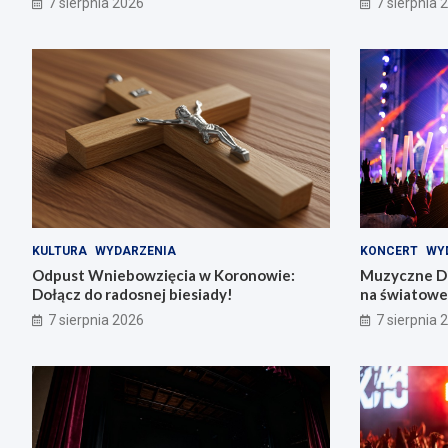
7 sierpnia 2026
7 sierpnia 
KULTURA
WYDARZENIA
KONCERT
WY
Odpust Wniebowzięcia w Koronowie:
Muzyczne Di
Dołącz do radosnej biesiady!
na światowe 
7 sierpnia 2026
7 sierpnia 