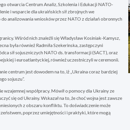
go otwarcia Centrum Analiz, Szkolenia i Edukacji NATO-
enie i wsparcie dla ukraińskich sił zbrojnych we
o do analizowania wniosków przez NATO z działań obronnych
granicy. Wśród nich znaleźli się Władysław Kosiniak-Kamysz,
cna była również Radmiła Szekerinska, zastępczyni
dca sił sojuszniczych NATO ds. transformacji (SACT), oraz
ejskiej i euroatlantyckiej, również uczestniczyli w ceremonii.
nie centrum jest dowodem na to, iż „Ukraina coraz bardziej
ego sojuszu”.
ie wzajemnej współpracy. Mówił o pomocy dla Ukrainy ze
zyć się od Ukrainy. Wskazał na to, że choć wojna jest zawsze
niesionych z obszaru konfliktu. To doświadczenie może
zeństwem, poprzez umiejętności i praktyki, które mogą