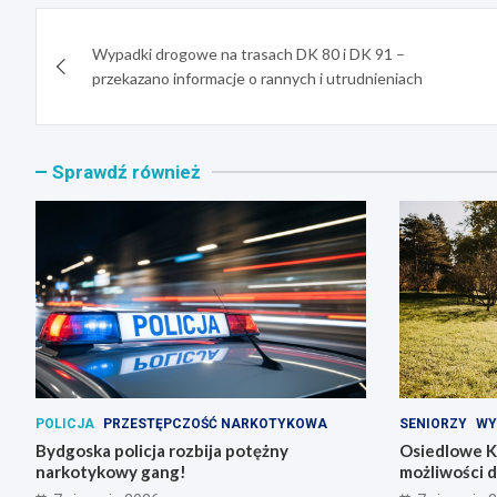
Nawigacja
Wypadki drogowe na trasach DK 80 i DK 91 –
wpisu
przekazano informacje o rannych i utrudnieniach
Sprawdź również
POLICJA
PRZESTĘPCZOŚĆ NARKOTYKOWA
SENIORZY
WY
Bydgoska policja rozbija potężny
Osiedlowe K
narkotykowy gang!
możliwości 