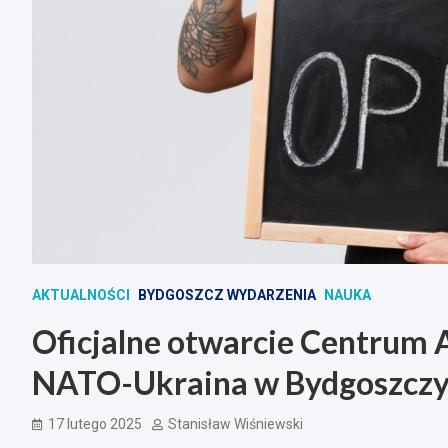
AKTUALNOŚCI
BYDGOSZCZ WYDARZENIA
NAUKA
Oficjalne otwarcie Centrum An
NATO-Ukraina w Bydgoszcz
17 lutego 2025
Stanisław Wiśniewski