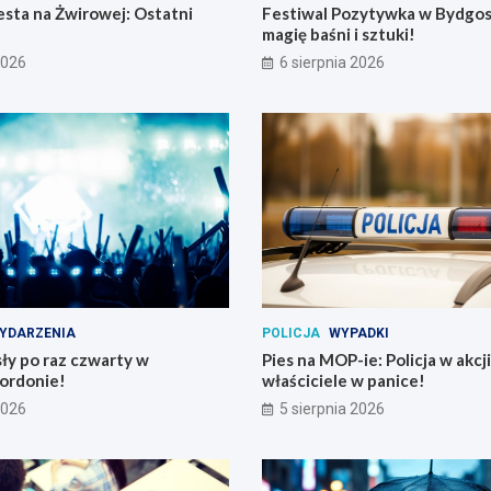
sta na Żwirowej: Ostatni
Festiwal Pozytywka w Bydgos
magię baśni i sztuki!
2026
6 sierpnia 2026
YDARZENIA
POLICJA
WYPADKI
ły po raz czwarty w
Pies na MOP-ie: Policja w akcji
ordonie!
właściciele w panice!
2026
5 sierpnia 2026