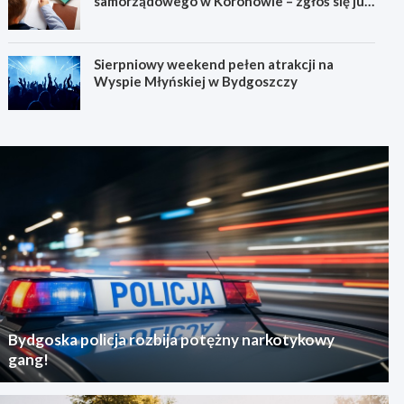
samorządowego w Koronowie – zgłoś się już
dziś!
Sierpniowy weekend pełen atrakcji na
Wyspie Młyńskiej w Bydgoszczy
Bydgoska policja rozbija potężny narkotykowy
gang!