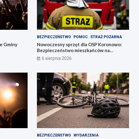
BEZPIECZEŃSTWO
POMOC
STRAŻ POŻARNA
ie Gminy
Nowoczesny sprzęt dla OSP Koronowo:
Bezpieczeństwo mieszkańców na
pierwszym miejscu!
6 sierpnia 2026
BEZPIECZEŃSTWO
WYDARZENIA