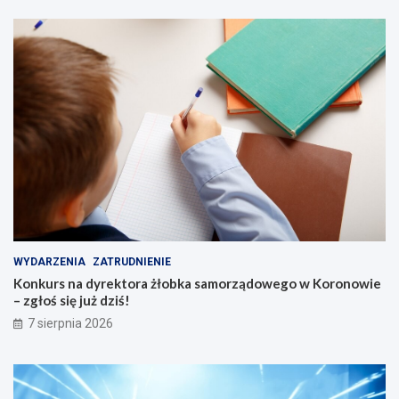
s
k
i
c
h
s
e
n
i
o
r
ó
w
WYDARZENIA
ZATRUDNIENIE
Konkurs na dyrektora żłobka samorządowego w Koronowie
– zgłoś się już dziś!
7 sierpnia 2026