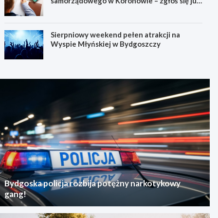
samorządowego w Koronowie – zgłoś się już
dziś!
Sierpniowy weekend pełen atrakcji na
Wyspie Młyńskiej w Bydgoszczy
Bydgoska policja rozbija potężny narkotykowy
gang!