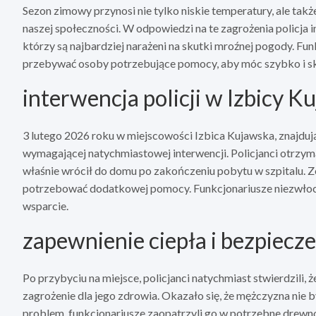
Sezon zimowy przynosi nie tylko niskie temperatury, ale tak
naszej społeczności. W odpowiedzi na te zagrożenia policja in
którzy są najbardziej narażeni na skutki mroźnej pogody. Fun
przebywać osoby potrzebujące pomocy, aby móc szybko i sk
interwencja policji w Izbicy K
3 lutego 2026 roku w miejscowości Izbica Kujawska, znajdują
wymagającej natychmiastowej interwencji. Policjanci otrzym
właśnie wrócił do domu po zakończeniu pobytu w szpitalu. Ze
potrzebować dodatkowej pomocy. Funkcjonariusze niezwłoczni
wsparcie.
zapewnienie ciepła i bezpiecz
Po przybyciu na miejsce, policjanci natychmiast stwierdzili, 
zagrożenie dla jego zdrowia. Okazało się, że mężczyzna nie 
problem, funkcjonariusze zaopatrzyli go w potrzebne drewno 