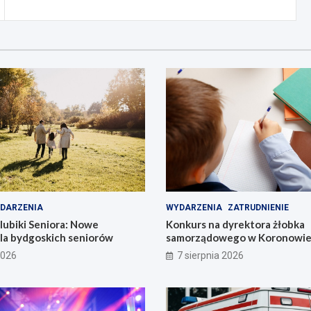
DARZENIA
WYDARZENIA
ZATRUDNIENIE
lubiki Seniora: Nowe
Konkurs na dyrektora żłobka
dla bydgoskich seniorów
samorządowego w Koronowie –
już dziś!
2026
7 sierpnia 2026