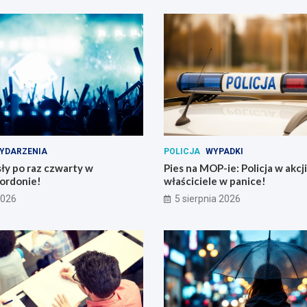
YDARZENIA
POLICJA
WYPADKI
ły po raz czwarty w
Pies na MOP-ie: Policja w akcji
ordonie!
właściciele w panice!
2026
5 sierpnia 2026