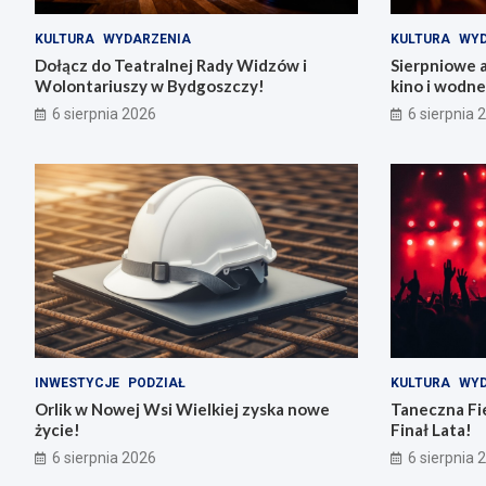
KULTURA
WYDARZENIA
KULTURA
WYD
Dołącz do Teatralnej Rady Widzów i
Sierpniowe 
Wolontariuszy w Bydgoszczy!
kino i wodn
6 sierpnia 2026
6 sierpnia 
INWESTYCJE
PODZIAŁ
KULTURA
WYD
Orlik w Nowej Wsi Wielkiej zyska nowe
Taneczna Fie
życie!
Finał Lata!
6 sierpnia 2026
6 sierpnia 