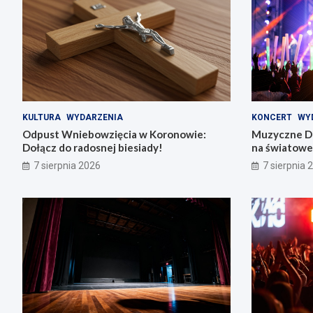
KULTURA
WYDARZENIA
KONCERT
WY
Odpust Wniebowzięcia w Koronowie:
Muzyczne Di
Dołącz do radosnej biesiady!
na światowe 
7 sierpnia 2026
7 sierpnia 