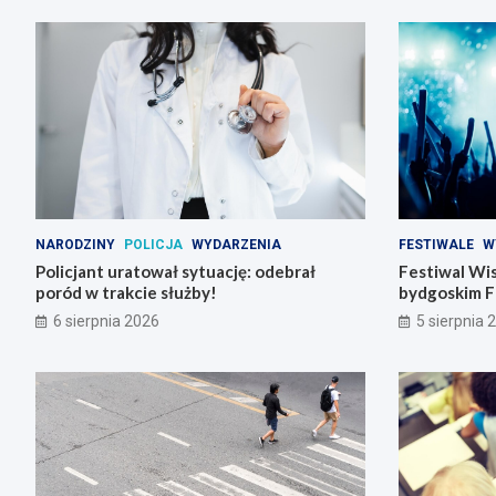
NARODZINY
POLICJA
WYDARZENIA
FESTIWALE
W
Policjant uratował sytuację: odebrał
Festiwal Wis
poród w trakcie służby!
bydgoskim F
6 sierpnia 2026
5 sierpnia 