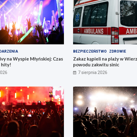
DARZENIA
BEZPIECZEŃSTWO
ZDROWIE
vy na Wyspie Młyńskiej: Czas
Zakaz kąpieli na plaży w Wier
hity!
powodu zakwitu sinic
2026
7 sierpnia 2026