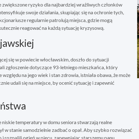
że zwiększone ryzyko dla najbardziej wrażliwych członków
tensyfikuje swoje działania, skupiając się na ochronie tych,
kcjonariusze regularnie patrolują miejsca, gdzie mogą
utecznie reagować na każdą sytuację kryzysową.
ujawskiej
cej się w powiecie włocławskim, doszło do sytuacji
ali zgłoszenie dotyczące 93-letniego mieszkańca, który
 względu na jego wiek i stan zdrowia, istniała obawa, że może
e udali się na miejsce, by ocenić sytuację i zapewnić
eństwa
że niskie temperatury w domu seniora stwarzają realne
był w stanie samodzielnie zadbać o opał. Aby szybko rozwiązać
i rozpalili ogień w piecu, zapewniając starszemu panu