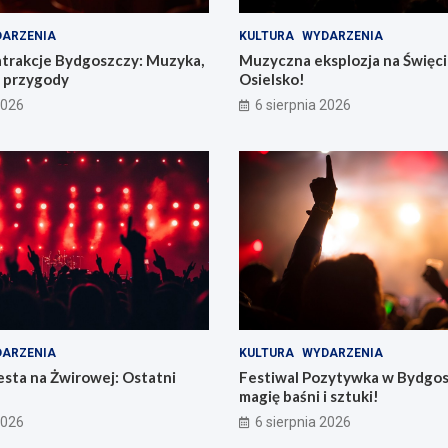
ARZENIA
KULTURA
WYDARZENIA
atrakcje Bydgoszczy: Muzyka,
Muzyczna eksplozja na Święc
e przygody
Osielsko!
2026
6 sierpnia 2026
ARZENIA
KULTURA
WYDARZENIA
sta na Żwirowej: Ostatni
Festiwal Pozytywka w Bydgos
magię baśni i sztuki!
2026
6 sierpnia 2026