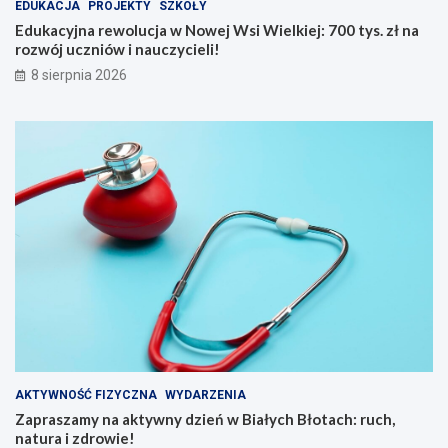
EDUKACJA
PROJEKTY
SZKOŁY
o
i
w
e
Edukacyjna rewolucja w Nowej Wsi Wielkiej: 700 tys. zł na
e
ń
rozwój uczniów i nauczycieli!
j
w
8 sierpnia 2026
W
B
s
i
i
a
W
ł
i
y
e
c
l
h
k
B
i
ł
e
o
j
t
:
a
7
c
0
h
0
:
t
r
y
u
AKTYWNOŚĆ FIZYCZNA
WYDARZENIA
s
c
Zapraszamy na aktywny dzień w Białych Błotach: ruch,
.
h
natura i zdrowie!
z
,