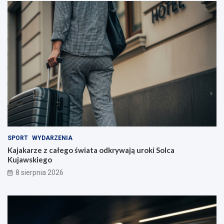
c
i
e
l
i
!
SPORT
WYDARZENIA
Kajakarze z całego świata odkrywają uroki Solca
Kujawskiego
8 sierpnia 2026