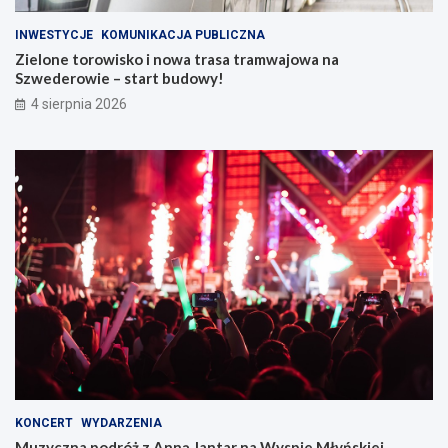
INWESTYCJE
KOMUNIKACJA PUBLICZNA
Zielone torowisko i nowa trasa tramwajowa na
Szwederowie – start budowy!
4 sierpnia 2026
KONCERT
WYDARZENIA
Muzyczna podróż z Anną Jantar na Wyspie Młyńskiej