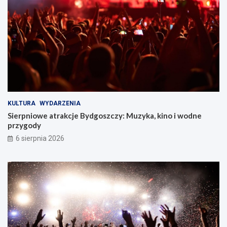
c
z
y
!
KULTURA
WYDARZENIA
Sierpniowe atrakcje Bydgoszczy: Muzyka, kino i wodne
przygody
6 sierpnia 2026