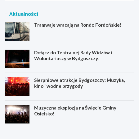
Aktualności
Tramwaje wracają na Rondo Fordońskie!
Dołącz do Teatralnej Rady Widzów i
Wolontariuszy w Bydgoszczy!
Sierpniowe atrakcje Bydgoszczy: Muzyka,
kino i wodne przygody
Muzyczna eksplozja na Święcie Gminy
Osielsko!
T
D
r
o
a
ł