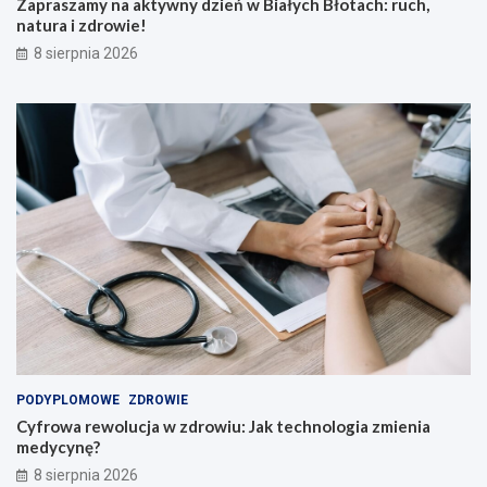
Zapraszamy na aktywny dzień w Białych Błotach: ruch,
.
h
natura i zdrowie!
z
,
8 sierpnia 2026
ł
n
n
a
a
t
r
u
o
r
z
a
w
i
ó
z
j
d
u
r
c
o
z
w
n
i
i
e
ó
!
w
i
PODYPLOMOWE
ZDROWIE
n
Cyfrowa rewolucja w zdrowiu: Jak technologia zmienia
a
medycynę?
u
c
8 sierpnia 2026