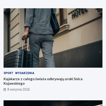
z
y
c
i
e
l
i
!
SPORT
WYDARZENIA
Kajakarze z całego świata odkrywają uroki Solca
Kujawskiego
8 sierpnia 2026