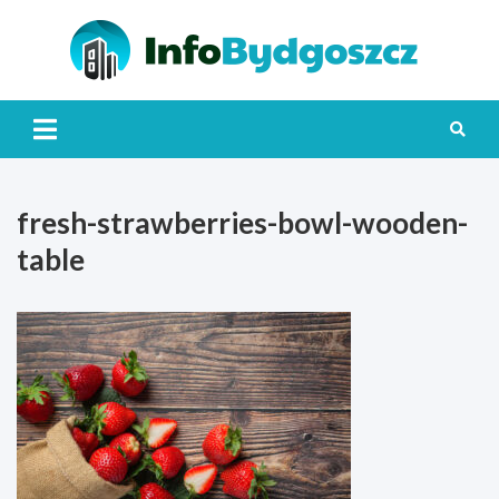
Skip
to
content
Info
fresh-strawberries-bowl-wooden-
table