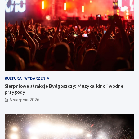
s
z
c
z
y
!
KULTURA
WYDARZENIA
Sierpniowe atrakcje Bydgoszczy: Muzyka, kino i wodne
przygody
6 sierpnia 2026