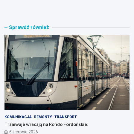
r
o
a
ł
m
ą
w
c
Sprawdź również
a
z
j
d
e
o
w
T
r
e
a
a
c
t
a
r
j
a
ą
l
n
n
a
e
R
j
o
R
n
a
d
d
KOMUNIKACJA
REMONTY
TRANSPORT
o
y
F
W
Tramwaje wracają na Rondo Fordońskie!
o
i
6 sierpnia 2026