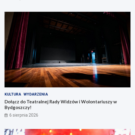
r
d
d
z
o
ó
ń
w
s
i
k
W
i
o
e
l
!
o
n
t
a
r
i
u
s
z
KULTURA
WYDARZENIA
y
Dołącz do Teatralnej Rady Widzów i Wolontariuszy w
w
Bydgoszczy!
B
6 sierpnia 2026
y
d
g
o