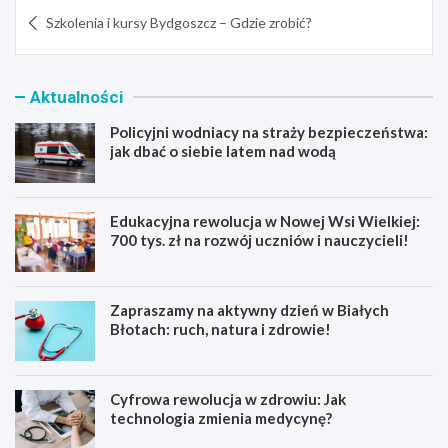
Nawigacja
Szkolenia i kursy Bydgoszcz – Gdzie zrobić?
wpisu
Aktualności
Policyjni wodniacy na straży bezpieczeństwa:
jak dbać o siebie latem nad wodą
Edukacyjna rewolucja w Nowej Wsi Wielkiej:
700 tys. zł na rozwój uczniów i nauczycieli!
Zapraszamy na aktywny dzień w Białych
Błotach: ruch, natura i zdrowie!
Cyfrowa rewolucja w zdrowiu: Jak
technologia zmienia medycynę?
P
E