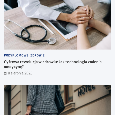
l
i
!
PODYPLOMOWE
ZDROWIE
Cyfrowa rewolucja w zdrowiu: Jak technologia zmienia
medycynę?
8 sierpnia 2026