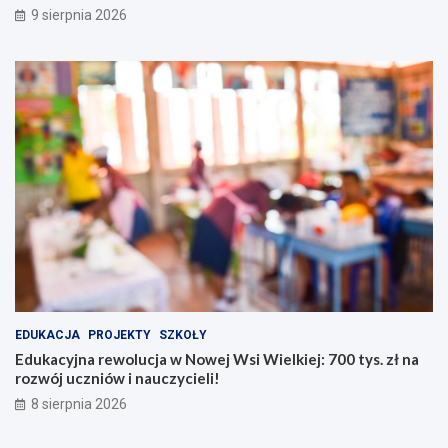
y
j
9 sierpnia 2026
b
W
e
s
z
i
p
W
i
i
e
e
c
l
z
k
e
i
ń
e
s
j
t
:
w
7
a
0
:
0
j
t
a
y
EDUKACJA
PROJEKTY
SZKOŁY
k
s
Edukacyjna rewolucja w Nowej Wsi Wielkiej: 700 tys. zł na
d
.
rozwój uczniów i nauczycieli!
b
z
8 sierpnia 2026
a
ł
ć
n
o
a