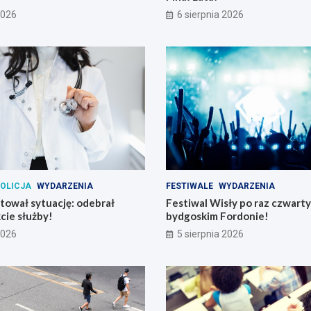
2026
6 sierpnia 2026
OLICJA
WYDARZENIA
FESTIWALE
WYDARZENIA
atował sytuację: odebrał
Festiwal Wisły po raz czwart
cie służby!
bydgoskim Fordonie!
2026
5 sierpnia 2026