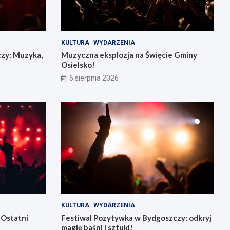
KULTURA
WYDARZENIA
czy: Muzyka,
Muzyczna eksplozja na Święcie Gminy
Osielsko!
6 sierpnia 2026
KULTURA
WYDARZENIA
 Ostatni
Festiwal Pozytywka w Bydgoszczy: odkryj
magię baśni i sztuki!