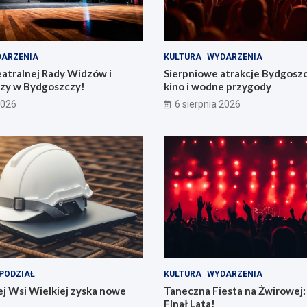
ARZENIA
KULTURA
WYDARZENIA
eatralnej Rady Widzów i
Sierpniowe atrakcje Bydgosz
zy w Bydgoszczy!
kino i wodne przygody
2026
6 sierpnia 2026
PODZIAŁ
KULTURA
WYDARZENIA
j Wsi Wielkiej zyska nowe
Taneczna Fiesta na Żwirowej:
Finał Lata!