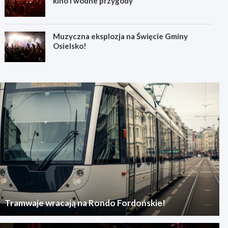
kino i wodne przygody
Muzyczna eksplozja na Święcie Gminy
Osielsko!
Tramwaje wracają na Rondo Fordońskie!