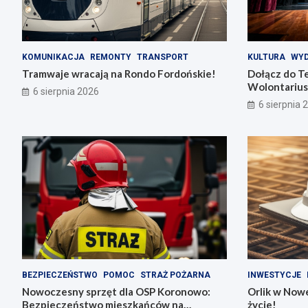
KOMUNIKACJA
REMONTY
TRANSPORT
KULTURA
WYD
Tramwaje wracają na Rondo Fordońskie!
Dołącz do T
Wolontarius
6 sierpnia 2026
6 sierpnia 
BEZPIECZEŃSTWO
POMOC
STRAŻ POŻARNA
INWESTYCJE
Nowoczesny sprzęt dla OSP Koronowo:
Orlik w Nowe
Bezpieczeństwo mieszkańców na
życie!