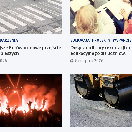
DARZENIA
EDUKACJA
PROJEKTY
WSPARCIE
jsze Borówno: nowe przejście
Dołącz do II tury rekrutacji d
a pieszych
edukacyjnego dla uczniów!
2026
5 sierpnia 2026