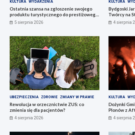
KULTURA
WYDARZENIA
KULTURA
WYD
Ostatnia szansa na zgłoszenie swojego
Bydgoski Ja
produktu turystycznego do prestiżowego
Twórcy na St
konkursu POT
5 sierpnia 2026
4 sierpnia 
UBEZPIECZENIA
ZDROWIE
ZMIANY W PRAWIE
KULTURA
WYD
Rewolucja w orzecznictwie ZUS: co
Dożynki Gmi
zmienia się dla pacjentów?
Plonów z Aft
4 sierpnia 2026
4 sierpnia 