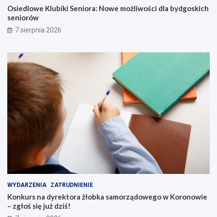
a
b
Osiedlowe Klubiki Seniora: Nowe możliwości dla bydgoskich
n
y
seniorów
g
d
7 sierpnia 2026
!
g
o
s
k
i
c
h
s
e
n
i
o
r
ó
w
WYDARZENIA
ZATRUDNIENIE
Konkurs na dyrektora żłobka samorządowego w Koronowie
– zgłoś się już dziś!