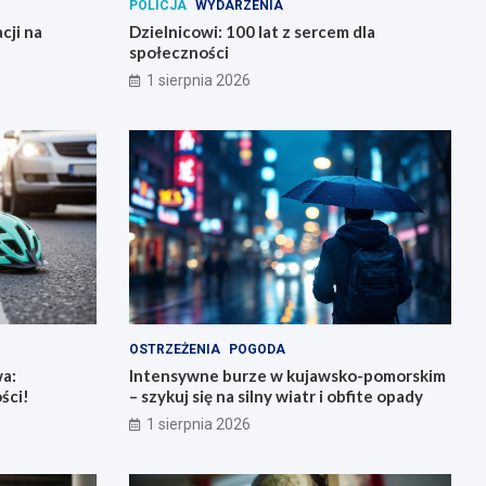
POLICJA
WYDARZENIA
cji na
Dzielnicowi: 100 lat z sercem dla
społeczności
1 sierpnia 2026
OSTRZEŻENIA
POGODA
a:
Intensywne burze w kujawsko-pomorskim
ści!
– szykuj się na silny wiatr i obfite opady
1 sierpnia 2026