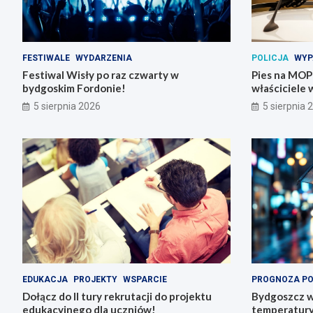
FESTIWALE
WYDARZENIA
POLICJA
WYP
Festiwal Wisły po raz czwarty w
Pies na MOP-i
bydgoskim Fordonie!
właściciele 
5 sierpnia 2026
5 sierpnia 
EDUKACJA
PROJEKTY
WSPARCIE
PROGNOZA P
Dołącz do II tury rekrutacji do projektu
Bydgoszcz w
edukacyjnego dla uczniów!
temperatury 