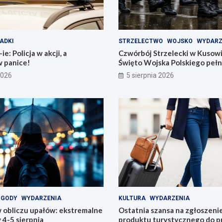
ADKI
STRZELECTWO
WOJSKO
WYDARZ
e: Policja w akcji, a
Czwórbój Strzelecki w Kusow
w panice!
Święto Wojska Polskiego pełn
2026
5 sierpnia 2026
OGODY
WYDARZENIA
KULTURA
WYDARZENIA
 obliczu upałów: ekstremalne
Ostatnia szansa na zgłoszeni
4-5 sierpnia
produktu turystycznego do p