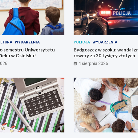
ULTURA
WYDARZENIA
POLICJA
WYDARZENIA
o semestru Uniwersytetu
Bydgoszcz w szoku: wandal zn
ieku w Osielsku!
rowery za 30 tysięcy złotych
2026
4 sierpnia 2026