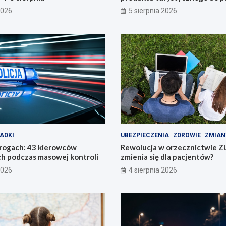
konkursu POT
2026
5 sierpnia 2026
ADKI
UBEZPIECZENIA
ZDROWIE
ZMIAN
drogach: 43 kierowców
Rewolucja w orzecznictwie Z
h podczas masowej kontroli
zmienia się dla pacjentów?
2026
4 sierpnia 2026