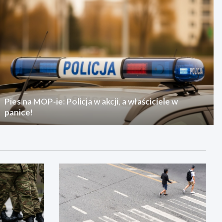
Pies na MOP-ie: Policja w akcji, a właściciele w
panice!