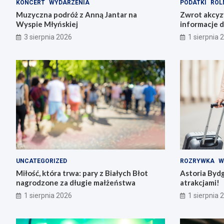
KONCERT
WYDARZENIA
PODATKI
ROL
Muzyczna podróż z Anną Jantar na
Zwrot akcyz
Wyspie Młyńskiej
informacje d
3 sierpnia 2026
1 sierpnia 
UNCATEGORIZED
ROZRYWKA
W
Miłość, która trwa: pary z Białych Błot
Astoria Byd
nagrodzone za długie małżeństwa
atrakcjami!
1 sierpnia 2026
1 sierpnia 