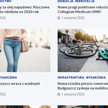
NICTWO
EDUKACJA
REKRUTACJA
y za olej napędowy: Kluczowe
Nowe progi punktowe rekruta
la rolników na 2026 rok
Collegium Medicum UMK!
2026
1 sierpnia 2026
YDARZENIA
INFRASTRUKTURA
WYDARZENIA
goszcz wraca z wodnymi
Nowa ścieżka pieszo-rowerow
Bydgoszcz zyskuje na mobilno
2026
1 sierpnia 2026