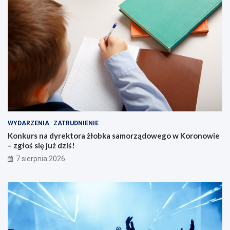
c
h
s
e
n
i
o
r
ó
w
WYDARZENIA
ZATRUDNIENIE
Konkurs na dyrektora żłobka samorządowego w Koronowie
– zgłoś się już dziś!
7 sierpnia 2026