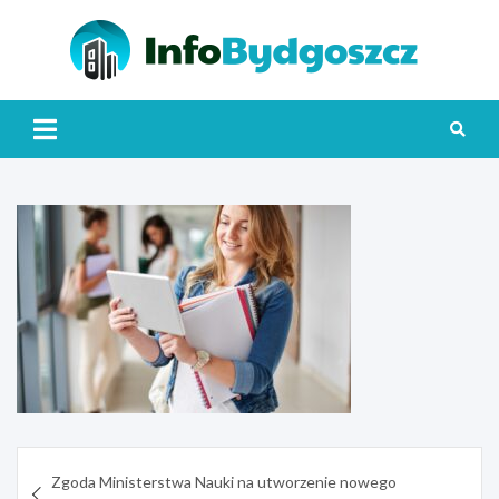
Skip
to
content
Info
Nawigacja
Zgoda Ministerstwa Nauki na utworzenie nowego
wpisu