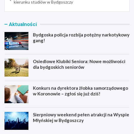
kierunku studiów w Bydgoszczy
Aktualności
Bydgoska policja rozbija potężny narkotykowy
gang!
Osiedlowe Klubiki Seniora: Nowe możliwości
dla bydgoskich seniorów
Konkurs na dyrektora żłobka samorządowego
w Koronowie – zgłoś się już dziś!
Sierpniowy weekend pełen atrakcji na Wyspie
Młyńskiej w Bydgoszczy
B
O