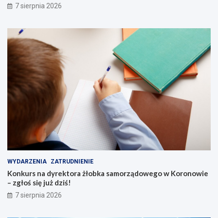
7 sierpnia 2026
!
g
o
s
k
i
c
h
s
e
n
i
o
r
ó
w
WYDARZENIA
ZATRUDNIENIE
Konkurs na dyrektora żłobka samorządowego w Koronowie
– zgłoś się już dziś!
7 sierpnia 2026