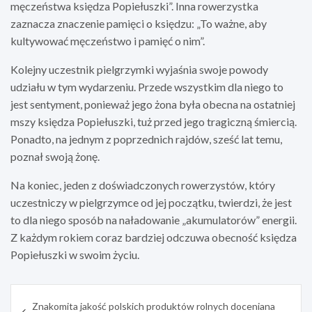
męczeństwa księdza Popiełuszki”. Inna rowerzystka
zaznacza znaczenie pamięci o księdzu: „To ważne, aby
kultywować męczeństwo i pamięć o nim”.
Kolejny uczestnik pielgrzymki wyjaśnia swoje powody
udziału w tym wydarzeniu. Przede wszystkim dla niego to
jest sentyment, ponieważ jego żona była obecna na ostatniej
mszy księdza Popiełuszki, tuż przed jego tragiczną śmiercią.
Ponadto, na jednym z poprzednich rajdów, sześć lat temu,
poznał swoją żonę.
Na koniec, jeden z doświadczonych rowerzystów, który
uczestniczy w pielgrzymce od jej początku, twierdzi, że jest
to dla niego sposób na naładowanie „akumulatorów” energii.
Z każdym rokiem coraz bardziej odczuwa obecność księdza
Popiełuszki w swoim życiu.
Nawigacja
Znakomita jakość polskich produktów rolnych doceniana