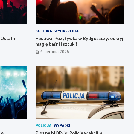
KULTURA
WYDARZENIA
 Ostatni
Festiwal Pozytywka w Bydgoszczy: odkryj
magię baśni i sztuki!
6 sierpnia 2026
POLICJA
WYPADKI
y w
Pies na MOP-ie: Policja w akcji, a