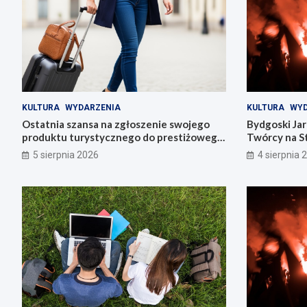
KULTURA
WYDARZENIA
KULTURA
WYD
Ostatnia szansa na zgłoszenie swojego
Bydgoski Ja
produktu turystycznego do prestiżowego
Twórcy na St
konkursu POT
5 sierpnia 2026
4 sierpnia 