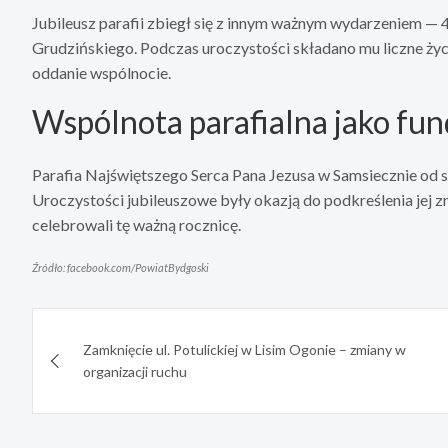
Jubileusz parafii zbiegł się z innym ważnym wydarzeniem — 
Grudzińskiego. Podczas uroczystości składano mu liczne życz
oddanie wspólnocie.
Wspólnota parafialna jako fu
Parafia Najświętszego Serca Pana Jezusa w Samsiecznie od stu
Uroczystości jubileuszowe były okazją do podkreślenia jej z
celebrowali tę ważną rocznicę.
Źródło: facebook.com/PowiatBydgoski
Nawigacja
Zamknięcie ul. Potulickiej w Lisim Ogonie – zmiany w
wpisu
organizacji ruchu