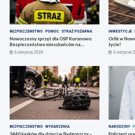
BEZPIECZEŃSTWO
POMOC
STRAŻ POŻARNA
INWESTYCJE
Nowoczesny sprzęt dla OSP Koronowo:
Orlik w Nowe
Bezpieczeństwo mieszkańców na
życie!
pierwszym miejscu!
6 sierpnia 2026
6 sierpnia 
BEZPIECZEŃSTWO
WYDARZENIA
NARODZINY
P
3440 kasków dla dzieci w Bydgoszczy –
Policjant ur