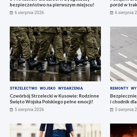
bezpieczeństwo na pierwszym miejscu!
poród w trak
6 sierpnia 2026
6 sierpnia 
STRZELECTWO
WOJSKO
WYDARZENIA
REMONTY
WY
Czwórbój Strzelecki w Kusowie: Rodzinne
Bezpiecznie
Święto Wojska Polskiego pełne emocji!
i chodnik dl
5 sierpnia 2026
5 sierpnia 