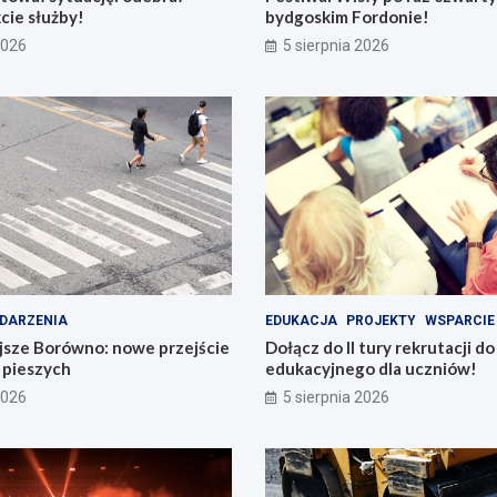
cie służby!
bydgoskim Fordonie!
2026
5 sierpnia 2026
DARZENIA
EDUKACJA
PROJEKTY
WSPARCIE
jsze Borówno: nowe przejście
Dołącz do II tury rekrutacji d
a pieszych
edukacyjnego dla uczniów!
2026
5 sierpnia 2026