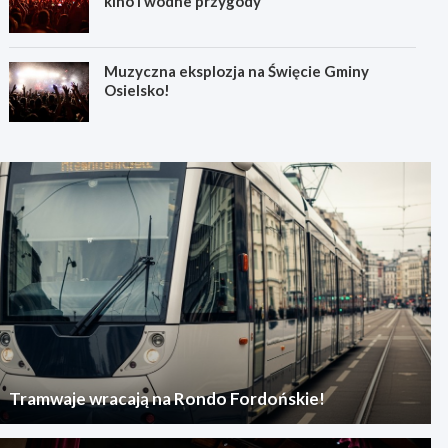
kino i wodne przygody
Muzyczna eksplozja na Święcie Gminy
Osielsko!
Tramwaje wracają na Rondo Fordońskie!