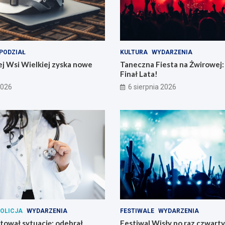
PODZIAŁ
KULTURA
WYDARZENIA
j Wsi Wielkiej zyska nowe
Taneczna Fiesta na Żwirowej:
Finał Lata!
2026
6 sierpnia 2026
OLICJA
WYDARZENIA
FESTIWALE
WYDARZENIA
atował sytuację: odebrał
Festiwal Wisły po raz czwart