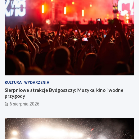
o
s
z
c
z
y
!
KULTURA
WYDARZENIA
Sierpniowe atrakcje Bydgoszczy: Muzyka, kino i wodne
przygody
6 sierpnia 2026