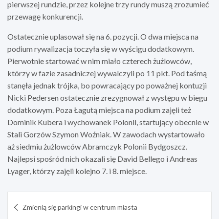
pierwszej rundzie, przez kolejne trzy rundy muszą zrozumieć
przewagę konkurencji.
Ostatecznie uplasował się na 6. pozycji. O dwa miejsca na
podium rywalizacja toczyła się w wyścigu dodatkowym.
Pierwotnie startować w nim miało czterech żużlowców,
którzy w fazie zasadniczej wywalczyli po 11 pkt. Pod taśmą
stanęła jednak trójka, bo powracający po poważnej kontuzji
Nicki Pedersen ostatecznie zrezygnował z występu w biegu
dodatkowym. Poza Łagutą miejsca na podium zajęli też
Dominik Kubera i wychowanek Polonii, startujący obecnie w
Stali Gorzów Szymon Woźniak. W zawodach wystartowało
aż siedmiu żużlowców Abramczyk Polonii Bydgoszcz.
Najlepsi spośród nich okazali się David Bellego i Andreas
Lyager, którzy zajęli kolejno 7. i 8. miejsce.
Nawigacja
Zmienią się parkingi w centrum miasta
wpisu