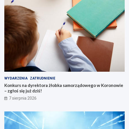
k
i
c
h
s
e
n
i
o
r
ó
w
WYDARZENIA
ZATRUDNIENIE
Konkurs na dyrektora żłobka samorządowego w Koronowie
– zgłoś się już dziś!
7 sierpnia 2026