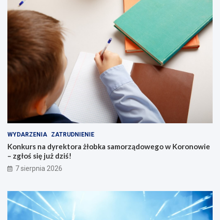
k
i
c
h
s
e
n
i
o
r
ó
w
WYDARZENIA
ZATRUDNIENIE
Konkurs na dyrektora żłobka samorządowego w Koronowie
– zgłoś się już dziś!
7 sierpnia 2026