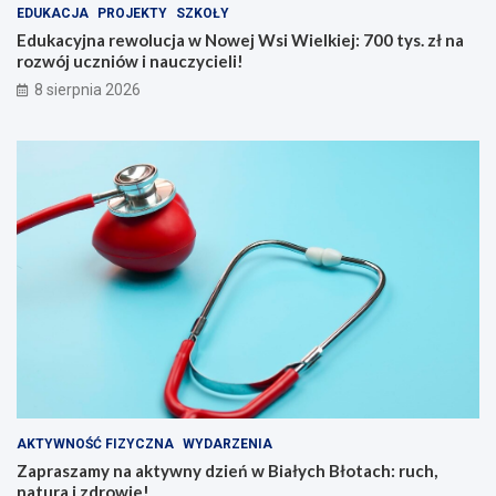
a
y
EDUKACJA
PROJEKTY
SZKOŁY
k
s
Edukacyjna rewolucja w Nowej Wsi Wielkiej: 700 tys. zł na
d
.
rozwój uczniów i nauczycieli!
b
z
8 sierpnia 2026
a
ł
ć
n
o
a
s
r
i
o
e
z
b
w
i
ó
e
j
l
u
a
c
t
z
e
n
m
i
n
ó
a
w
d
i
AKTYWNOŚĆ FIZYCZNA
WYDARZENIA
w
n
Zapraszamy na aktywny dzień w Białych Błotach: ruch,
o
a
natura i zdrowie!
d
u