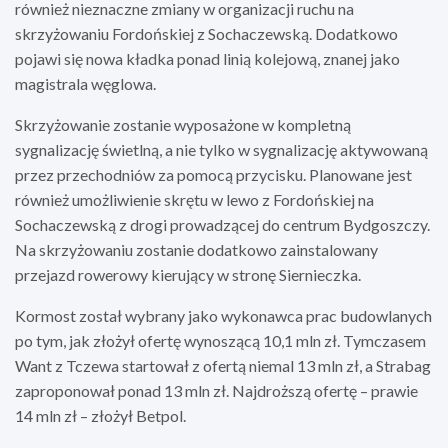
również nieznaczne zmiany w organizacji ruchu na
skrzyżowaniu Fordońskiej z Sochaczewską. Dodatkowo
pojawi się nowa kładka ponad linią kolejową, znanej jako
magistrala węglowa.
Skrzyżowanie zostanie wyposażone w kompletną
sygnalizację świetlną, a nie tylko w sygnalizację aktywowaną
przez przechodniów za pomocą przycisku. Planowane jest
również umożliwienie skrętu w lewo z Fordońskiej na
Sochaczewską z drogi prowadzącej do centrum Bydgoszczy.
Na skrzyżowaniu zostanie dodatkowo zainstalowany
przejazd rowerowy kierujący w stronę Siernieczka.
Kormost został wybrany jako wykonawca prac budowlanych
po tym, jak złożył ofertę wynoszącą 10,1 mln zł. Tymczasem
Want z Tczewa startował z ofertą niemal 13 mln zł, a Strabag
zaproponował ponad 13 mln zł. Najdroższą ofertę – prawie
14 mln zł – złożył Betpol.