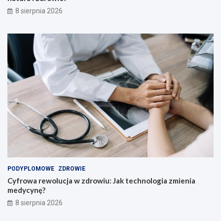
ą
c
8 sierpnia 2026
z
y
c
i
e
l
i
!
PODYPLOMOWE
ZDROWIE
Cyfrowa rewolucja w zdrowiu: Jak technologia zmienia
medycynę?
8 sierpnia 2026