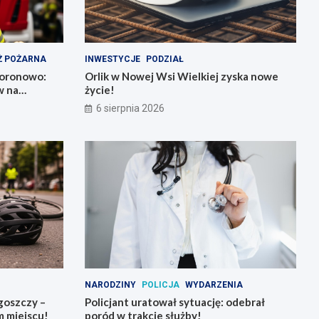
Ż POŻARNA
INWESTYCJE
PODZIAŁ
Koronowo:
Orlik w Nowej Wsi Wielkiej zyska nowe
w na
życie!
6 sierpnia 2026
NARODZINY
POLICJA
WYDARZENIA
goszczy –
Policjant uratował sytuację: odebrał
 miejscu!
poród w trakcie służby!