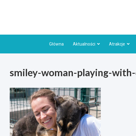
Skip
to
content
Główna
Aktualności
Atrakcje
smiley-woman-playing-with-