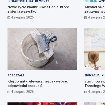
INFRASTRUKTURA
REMONTY
POLICJA
WYP
Nowe życie kładki: Oświetlenie, które
Alkohol na 
zmienia wszystko!
zatrzymanyc
4 sierpnia 2026
4 sierpnia 
POZOSTAŁE
EDUKACJA
K
Klej do siatki elewacyjnej. Jak wybrać
Start noweg
odpowiedni produkt?
Trzeciego W
4 sierpnia 2026
4 sierpnia 