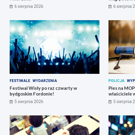
6 sierpnia 2026
6 sierpnia 
FESTIWALE
WYDARZENIA
POLICJA
WYP
Festiwal Wisły po raz czwarty w
Pies na MOP-i
bydgoskim Fordonie!
właściciele 
5 sierpnia 2026
5 sierpnia 