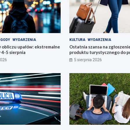
OGODY
WYDARZENIA
KULTURA
WYDARZENIA
 obliczu upałów: ekstremalne
Ostatnia szansa na zgłoszeni
4-5 sierpnia
produktu turystycznego do p
konkursu POT
2026
5 sierpnia 2026