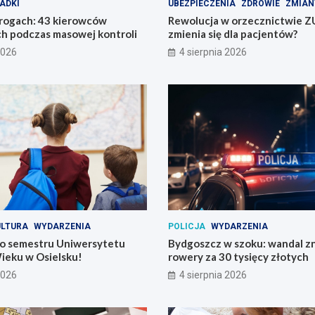
ADKI
UBEZPIECZENIA
ZDROWIE
ZMIAN
drogach: 43 kierowców
Rewolucja w orzecznictwie Z
h podczas masowej kontroli
zmienia się dla pacjentów?
2026
4 sierpnia 2026
ULTURA
WYDARZENIA
POLICJA
WYDARZENIA
o semestru Uniwersytetu
Bydgoszcz w szoku: wandal zn
ieku w Osielsku!
rowery za 30 tysięcy złotych
2026
4 sierpnia 2026