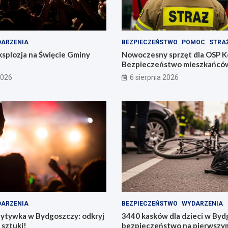
ARZENIA
BEZPIECZEŃSTWO
POMOC
STRA
splozja na Święcie Gminy
Nowoczesny sprzęt dla OSP 
Bezpieczeństwo mieszkańcó
pierwszym miejscu!
2026
6 sierpnia 2026
ARZENIA
BEZPIECZEŃSTWO
WYDARZENIA
zytywka w Bydgoszczy: odkryj
3440 kasków dla dzieci w Byd
 sztuki!
bezpieczeństwo na pierwszym