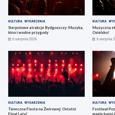
KULTURA
WYDARZENIA
KULTURA
WYD
Sierpniowe atrakcje Bydgoszczy: Muzyka,
Muzyczna ek
kino i wodne przygody
Osielsko!
6 sierpnia 2026
6 sierpnia 
KULTURA
WYDARZENIA
KULTURA
WYD
Taneczna Fiesta na Żwirowej: Ostatni
Festiwal Po
Finał Lata!
magię baśni i