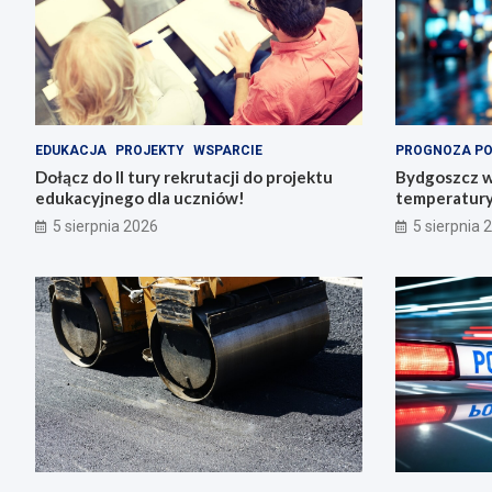
EDUKACJA
PROJEKTY
WSPARCIE
PROGNOZA P
Dołącz do II tury rekrutacji do projektu
Bydgoszcz w
edukacyjnego dla uczniów!
temperatury 
5 sierpnia 2026
5 sierpnia 