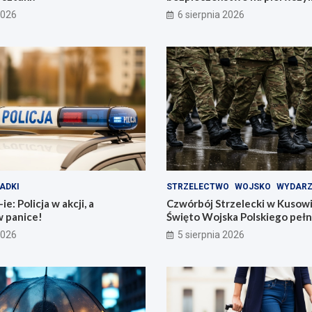
2026
6 sierpnia 2026
ADKI
STRZELECTWO
WOJSKO
WYDARZ
e: Policja w akcji, a
Czwórbój Strzelecki w Kusow
w panice!
Święto Wojska Polskiego pełn
2026
5 sierpnia 2026