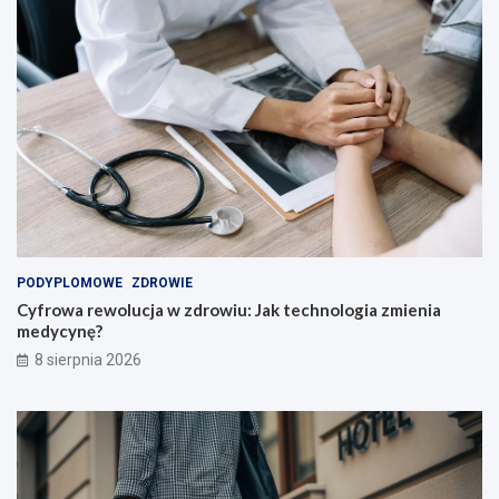
i
e
l
i
!
PODYPLOMOWE
ZDROWIE
Cyfrowa rewolucja w zdrowiu: Jak technologia zmienia
medycynę?
8 sierpnia 2026