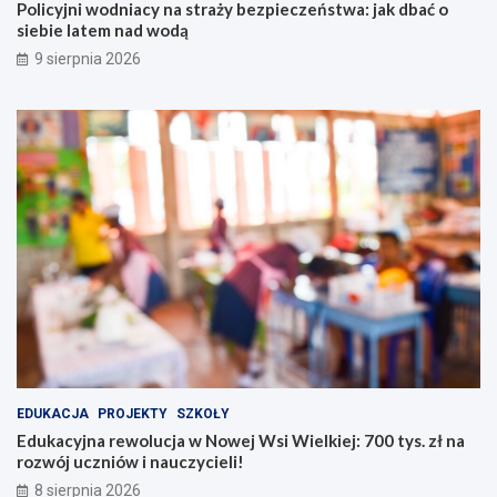
a
w
Policyjni wodniacy na straży bezpieczeństwa: jak dbać o
ż
e
siebie latem nad wodą
y
j
9 sierpnia 2026
b
W
e
s
z
i
p
W
i
i
e
e
c
l
z
k
e
i
ń
e
s
j
t
:
w
7
a
0
:
0
j
t
a
y
EDUKACJA
PROJEKTY
SZKOŁY
k
s
Edukacyjna rewolucja w Nowej Wsi Wielkiej: 700 tys. zł na
d
.
rozwój uczniów i nauczycieli!
b
z
8 sierpnia 2026
a
ł