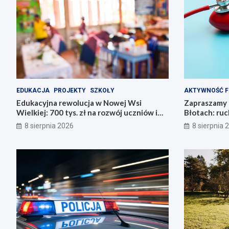
EDUKACJA
PROJEKTY
SZKOŁY
AKTYWNOŚĆ F
Edukacyjna rewolucja w Nowej Wsi
Zapraszamy 
Wielkiej: 700 tys. zł na rozwój uczniów i
Błotach: ruc
nauczycieli!
8 sierpnia 2026
8 sierpnia 