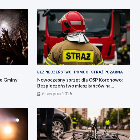
BEZPIECZEŃSTWO
POMOC
STRAŻ POŻARNA
ie Gminy
Nowoczesny sprzęt dla OSP Koronowo:
Bezpieczeństwo mieszkańców na
pierwszym miejscu!
6 sierpnia 2026