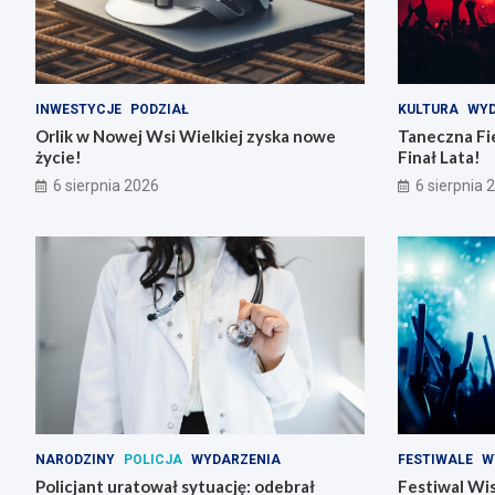
INWESTYCJE
PODZIAŁ
KULTURA
WYD
Orlik w Nowej Wsi Wielkiej zyska nowe
Taneczna Fie
życie!
Finał Lata!
6 sierpnia 2026
6 sierpnia 
NARODZINY
POLICJA
WYDARZENIA
FESTIWALE
W
Policjant uratował sytuację: odebrał
Festiwal Wis