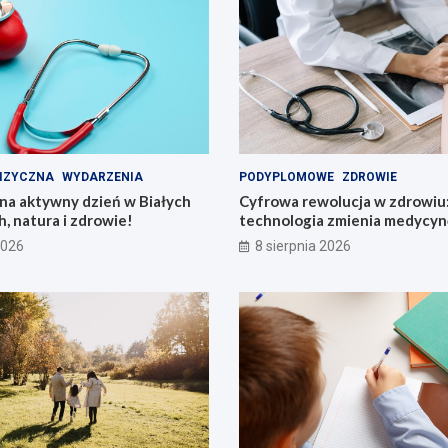
IZYCZNA
WYDARZENIA
PODYPLOMOWE
ZDROWIE
na aktywny dzień w Białych
Cyfrowa rewolucja w zdrowiu:
h, natura i zdrowie!
technologia zmienia medycyn
2026
8 sierpnia 2026