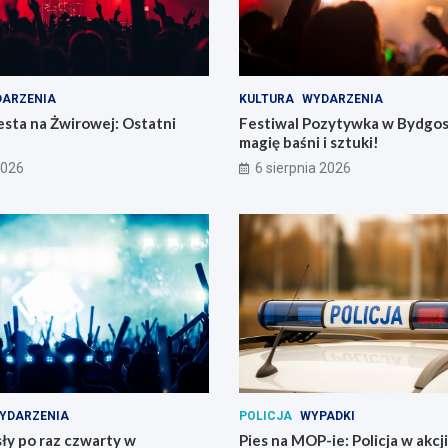
ARZENIA
KULTURA
WYDARZENIA
sta na Żwirowej: Ostatni
Festiwal Pozytywka w Bydgos
magię baśni i sztuki!
2026
6 sierpnia 2026
YDARZENIA
POLICJA
WYPADKI
ły po raz czwarty w
Pies na MOP-ie: Policja w akcji