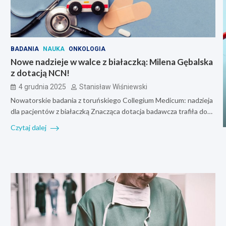
BADANIA
NAUKA
ONKOLOGIA
Nowe nadzieje w walce z białaczką: Milena Gębalska
z dotacją NCN!
4 grudnia 2025
Stanisław Wiśniewski
Nowatorskie badania z toruńskiego Collegium Medicum: nadzieja
dla pacjentów z białaczką Znacząca dotacja badawcza trafiła do…
Czytaj dalej