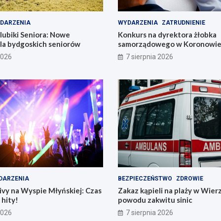
DARZENIA
WYDARZENIA
ZATRUDNIENIE
lubiki Seniora: Nowe
Konkurs na dyrektora żłobka
dla bydgoskich seniorów
samorządowego w Koronowie –
już dziś!
2026
7 sierpnia 2026
DARZENIA
BEZPIECZEŃSTWO
ZDROWIE
vy na Wyspie Młyńskiej: Czas
Zakaz kąpieli na plaży w Wier
hity!
powodu zakwitu sinic
2026
7 sierpnia 2026