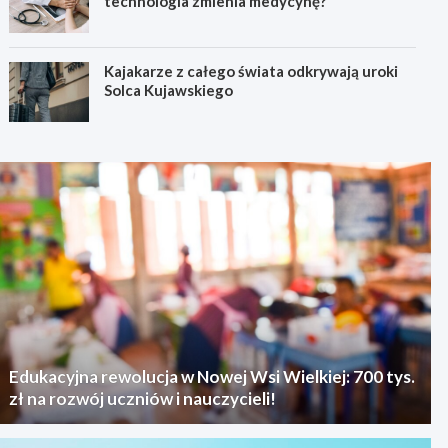
technologia zmienia medycynę?
Kajakarze z całego świata odkrywają uroki
Solca Kujawskiego
Edukacyjna rewolucja w Nowej Wsi Wielkiej: 700 tys.
zł na rozwój uczniów i nauczycieli!