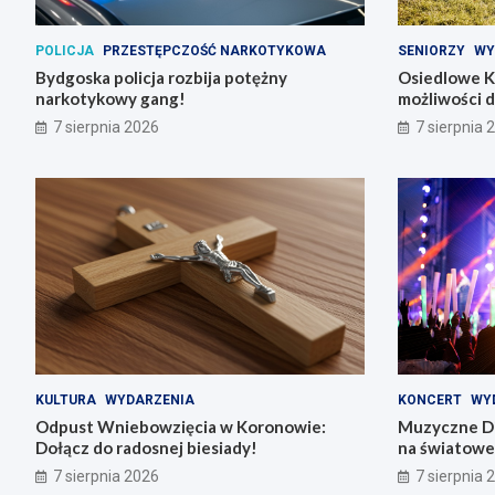
POLICJA
PRZESTĘPCZOŚĆ NARKOTYKOWA
SENIORZY
WY
Bydgoska policja rozbija potężny
Osiedlowe K
narkotykowy gang!
możliwości 
7 sierpnia 2026
7 sierpnia 
KULTURA
WYDARZENIA
KONCERT
WY
Odpust Wniebowzięcia w Koronowie:
Muzyczne Di
Dołącz do radosnej biesiady!
na światowe 
7 sierpnia 2026
7 sierpnia 