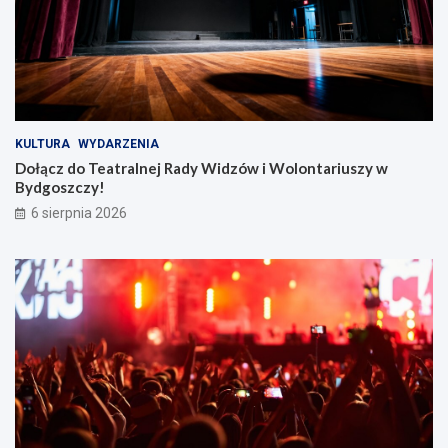
n
t
a
r
i
u
s
z
KULTURA
WYDARZENIA
y
Dołącz do Teatralnej Rady Widzów i Wolontariuszy w
w
Bydgoszczy!
B
6 sierpnia 2026
y
d
g
o
s
z
c
z
y
!