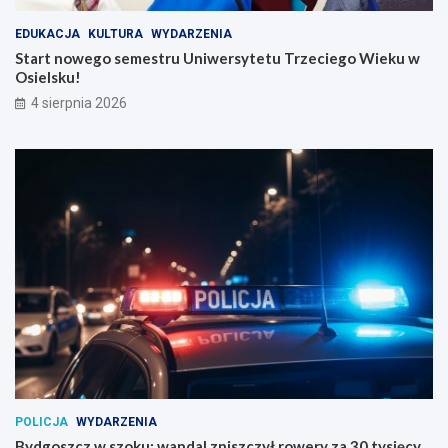
EDUKACJA
KULTURA
WYDARZENIA
Start nowego semestru Uniwersytetu Trzeciego Wieku w
Osielsku!
4 sierpnia 2026
POLICJA
WYDARZENIA
Bydgoszcz w szoku: wandal zniszczył rowery za 30 tysięcy