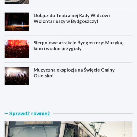
Dołącz do Teatralnej Rady Widzów i
Wolontariuszy w Bydgoszczy!
Sierpniowe atrakcje Bydgoszczy: Muzyka,
kino i wodne przygody
Muzyczna eksplozja na Święcie Gminy
Osielsko!
T
D
r
o
a
ł
m
ą
w
c
Sprawdź również
a
z
j
d
e
o
w
T
r
e