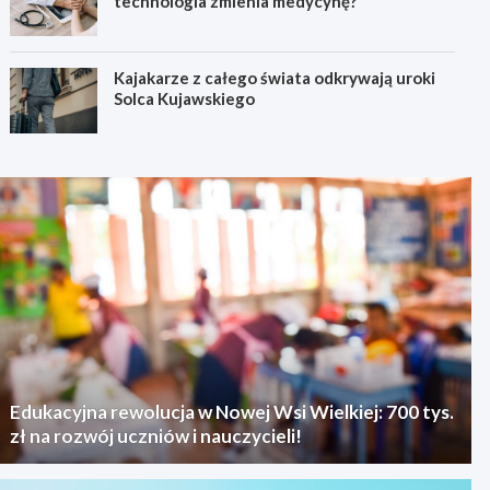
technologia zmienia medycynę?
Kajakarze z całego świata odkrywają uroki
Solca Kujawskiego
Edukacyjna rewolucja w Nowej Wsi Wielkiej: 700 tys.
zł na rozwój uczniów i nauczycieli!