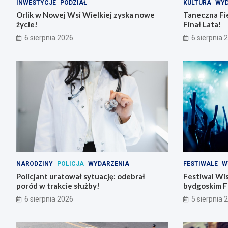
INWESTYCJE
PODZIAŁ
KULTURA
WYD
Orlik w Nowej Wsi Wielkiej zyska nowe
Taneczna Fie
życie!
Finał Lata!
6 sierpnia 2026
6 sierpnia 
NARODZINY
POLICJA
WYDARZENIA
FESTIWALE
W
Policjant uratował sytuację: odebrał
Festiwal Wis
poród w trakcie służby!
bydgoskim F
6 sierpnia 2026
5 sierpnia 