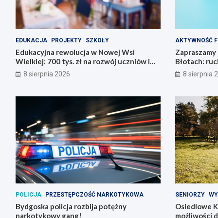
EDUKACJA
PROJEKTY
SZKOŁY
AKTYWNOŚĆ F
Edukacyjna rewolucja w Nowej Wsi
Zapraszamy 
Wielkiej: 700 tys. zł na rozwój uczniów i
Błotach: ruc
nauczycieli!
8 sierpnia 2026
8 sierpnia 
POLICJA
PRZESTĘPCZOŚĆ NARKOTYKOWA
SENIORZY
WY
Bydgoska policja rozbija potężny
Osiedlowe K
narkotykowy gang!
możliwości 