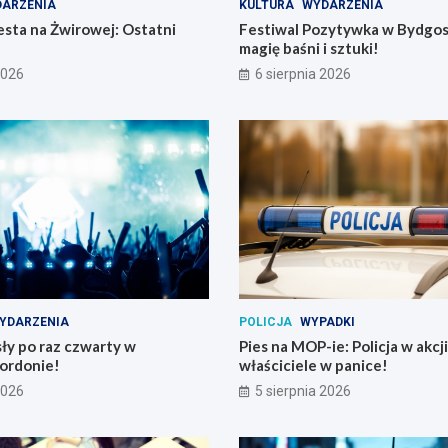
ARZENIA
KULTURA
WYDARZENIA
sta na Żwirowej: Ostatni
Festiwal Pozytywka w Bydgos
magię baśni i sztuki!
2026
6 sierpnia 2026
YDARZENIA
POLICJA
WYPADKI
ły po raz czwarty w
Pies na MOP-ie: Policja w akcji
ordonie!
właściciele w panice!
2026
5 sierpnia 2026