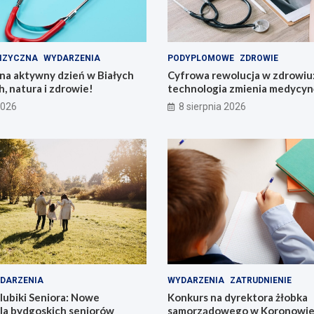
IZYCZNA
WYDARZENIA
PODYPLOMOWE
ZDROWIE
na aktywny dzień w Białych
Cyfrowa rewolucja w zdrowiu:
h, natura i zdrowie!
technologia zmienia medycyn
2026
8 sierpnia 2026
DARZENIA
WYDARZENIA
ZATRUDNIENIE
lubiki Seniora: Nowe
Konkurs na dyrektora żłobka
dla bydgoskich seniorów
samorządowego w Koronowie –