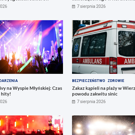
już dziś!
2026
7 sierpnia 2026
DARZENIA
BEZPIECZEŃSTWO
ZDROWIE
vy na Wyspie Młyńskiej: Czas
Zakaz kąpieli na plaży w Wier
hity!
powodu zakwitu sinic
2026
7 sierpnia 2026