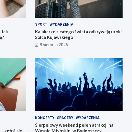
SPORT
WYDARZENIA
 Jak
Kajakarze z całego świata odkrywają uroki
ę?
Solca Kujawskiego
8 sierpnia 2026
KONCERTY
SPACERY
WYDARZENIA
Sierpniowy weekend pełen atrakcji na
 zgłoś się
Wyspie Młyńskiej w Bydgoszczy