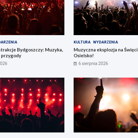
ARZENIA
KULTURA
WYDARZENIA
atrakcje Bydgoszczy: Muzyka,
Muzyczna eksplozja na Święc
e przygody
Osielsko!
2026
6 sierpnia 2026