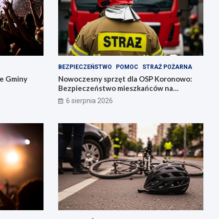
BEZPIECZEŃSTWO
POMOC
STRAŻ POŻARNA
ie Gminy
Nowoczesny sprzęt dla OSP Koronowo:
Bezpieczeństwo mieszkańców na
pierwszym miejscu!
6 sierpnia 2026