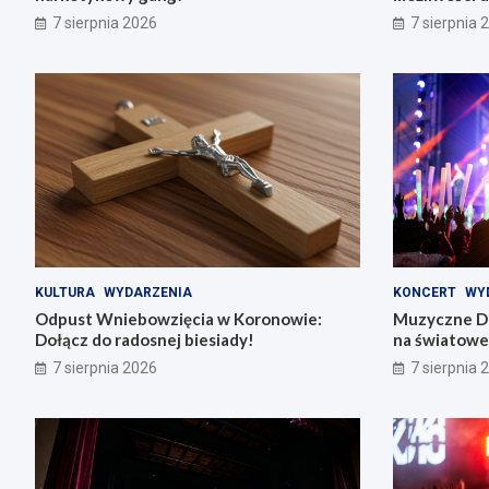
7 sierpnia 2026
7 sierpnia 
KULTURA
WYDARZENIA
KONCERT
WY
Odpust Wniebowzięcia w Koronowie:
Muzyczne Di
Dołącz do radosnej biesiady!
na światowe 
7 sierpnia 2026
7 sierpnia 