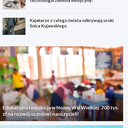
technologia zmienia medycynę?
Kajakarze z całego świata odkrywają uroki
Solca Kujawskiego
Edukacyjna rewolucja w Nowej Wsi Wielkiej: 700 tys.
zł na rozwój uczniów i nauczycieli!