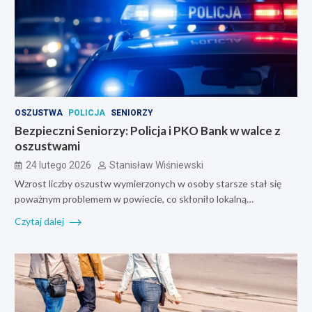
OSZUSTWA
POLICJA
SENIORZY
Bezpieczni Seniorzy: Policja i PKO Bank w walce z
oszustwami
24 lutego 2026
Stanisław Wiśniewski
Wzrost liczby oszustw wymierzonych w osoby starsze stał się
poważnym problemem w powiecie, co skłoniło lokalną…
Czytaj dalej