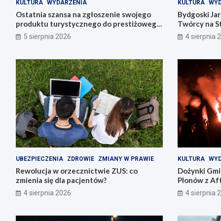
KULTURA
WYDARZENIA
KULTURA
WYD
Ostatnia szansa na zgłoszenie swojego
Bydgoski Ja
produktu turystycznego do prestiżowego
Twórcy na St
konkursu POT
5 sierpnia 2026
4 sierpnia 
UBEZPIECZENIA
ZDROWIE
ZMIANY W PRAWIE
KULTURA
WYD
Rewolucja w orzecznictwie ZUS: co
Dożynki Gmi
zmienia się dla pacjentów?
Plonów z Aft
4 sierpnia 2026
4 sierpnia 