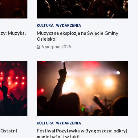
KULTURA
WYDARZENIA
czy: Muzyka,
Muzyczna eksplozja na Święcie Gminy
Osielsko!
6 sierpnia 2026
KULTURA
WYDARZENIA
 Ostatni
Festiwal Pozytywka w Bydgoszczy: odkryj
magię baśni i sztuki!