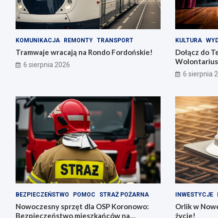
KOMUNIKACJA
REMONTY
TRANSPORT
KULTURA
WYD
Tramwaje wracają na Rondo Fordońskie!
Dołącz do T
Wolontarius
6 sierpnia 2026
6 sierpnia 
BEZPIECZEŃSTWO
POMOC
STRAŻ POŻARNA
INWESTYCJE
Nowoczesny sprzęt dla OSP Koronowo:
Orlik w Nowe
Bezpieczeństwo mieszkańców na
życie!