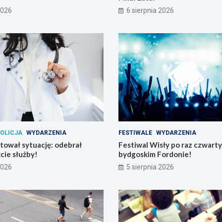
2026
6 sierpnia 2026
OLICJA
WYDARZENIA
FESTIWALE
WYDARZENIA
atował sytuację: odebrał
Festiwal Wisły po raz czwart
cie służby!
bydgoskim Fordonie!
2026
5 sierpnia 2026