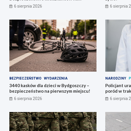
pierwszym miejscu!
6 sierpnia 2026
6 sierpnia 
BEZPIECZEŃSTWO
WYDARZENIA
NARODZINY
P
3440 kasków dla dzieci w Bydgoszczy –
Policjant ur
bezpieczeństwo na pierwszym miejscu!
poród w trak
6 sierpnia 2026
6 sierpnia 