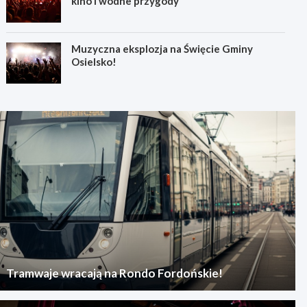
kino i wodne przygody
Muzyczna eksplozja na Święcie Gminy
Osielsko!
Tramwaje wracają na Rondo Fordońskie!