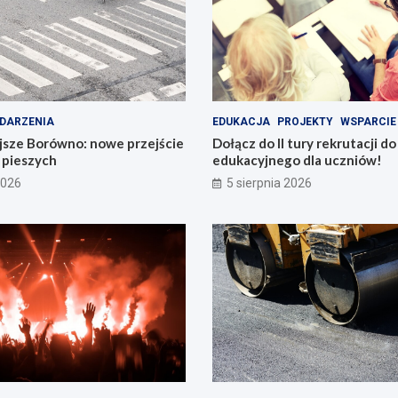
DARZENIA
EDUKACJA
PROJEKTY
WSPARCIE
jsze Borówno: nowe przejście
Dołącz do II tury rekrutacji d
a pieszych
edukacyjnego dla uczniów!
2026
5 sierpnia 2026