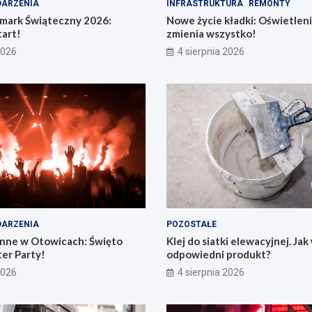
ARZENIA
INFRASTRUKTURA
REMONTY
rmark Świąteczny 2026:
Nowe życie kładki: Oświetleni
art!
zmienia wszystko!
2026
4 sierpnia 2026
ARZENIA
POZOSTAŁE
nne w Otowicach: Święto
Klej do siatki elewacyjnej. Ja
er Party!
odpowiedni produkt?
2026
4 sierpnia 2026