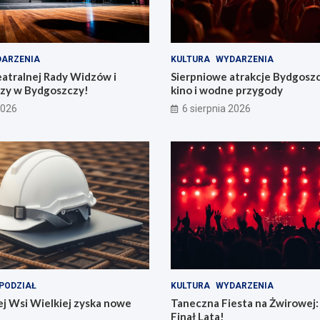
ARZENIA
KULTURA
WYDARZENIA
eatralnej Rady Widzów i
Sierpniowe atrakcje Bydgosz
zy w Bydgoszczy!
kino i wodne przygody
2026
6 sierpnia 2026
PODZIAŁ
KULTURA
WYDARZENIA
j Wsi Wielkiej zyska nowe
Taneczna Fiesta na Żwirowej:
Finał Lata!