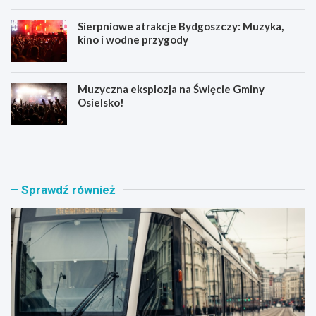
Sierpniowe atrakcje Bydgoszczy: Muzyka,
kino i wodne przygody
Muzyczna eksplozja na Święcie Gminy
Osielsko!
T
D
r
o
a
ł
m
ą
w
c
Sprawdź również
a
z
j
d
e
o
w
T
r
e
a
a
c
t
a
r
j
a
ą
l