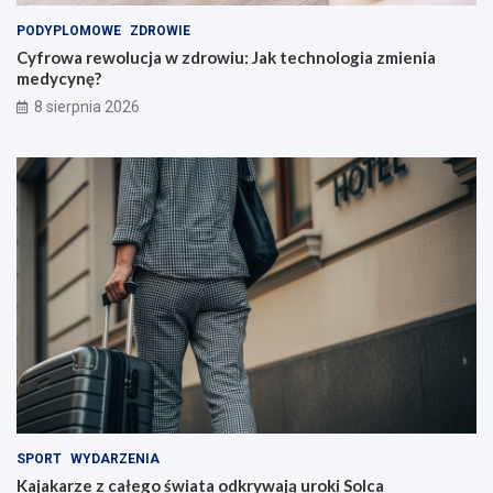
i
PODYPLOMOWE
ZDROWIE
n
Cyfrowa rewolucja w zdrowiu: Jak technologia zmienia
a
medycynę?
u
c
8 sierpnia 2026
z
y
c
i
e
l
i
!
SPORT
WYDARZENIA
Kajakarze z całego świata odkrywają uroki Solca