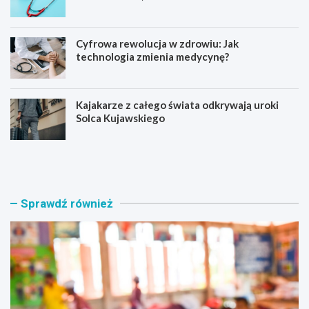
Cyfrowa rewolucja w zdrowiu: Jak
technologia zmienia medycynę?
Kajakarze z całego świata odkrywają uroki
Solca Kujawskiego
E
Z
d
a
u
p
k
r
a
a
Sprawdź również
c
s
y
z
j
a
n
m
a
y
r
n
e
a
w
a
o
k