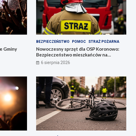
BEZPIECZEŃSTWO
POMOC
STRAŻ POŻARNA
ie Gminy
Nowoczesny sprzęt dla OSP Koronowo:
Bezpieczeństwo mieszkańców na
pierwszym miejscu!
6 sierpnia 2026