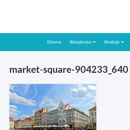
Skip
to
content
Główna
Aktualności
Atrakcje
market-square-904233_640