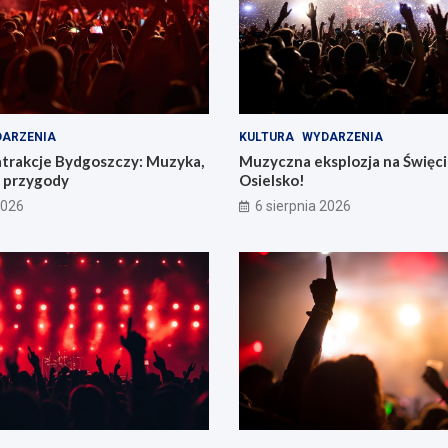
ARZENIA
KULTURA
WYDARZENIA
atrakcje Bydgoszczy: Muzyka,
Muzyczna eksplozja na Święc
e przygody
Osielsko!
2026
6 sierpnia 2026