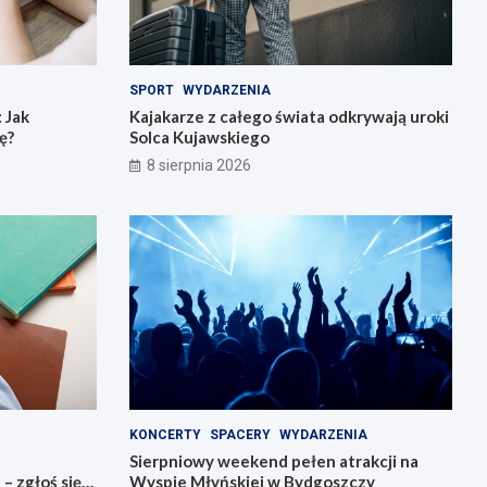
SPORT
WYDARZENIA
 Jak
Kajakarze z całego świata odkrywają uroki
ę?
Solca Kujawskiego
8 sierpnia 2026
KONCERTY
SPACERY
WYDARZENIA
Sierpniowy weekend pełen atrakcji na
 zgłoś się
Wyspie Młyńskiej w Bydgoszczy