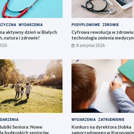
IZYCZNA
WYDARZENIA
PODYPLOMOWE
ZDROWIE
na aktywny dzień w Białych
Cyfrowa rewolucja w zdrowiu:
h, natura i zdrowie!
technologia zmienia medycyn
2026
8 sierpnia 2026
DARZENIA
WYDARZENIA
ZATRUDNIENIE
lubiki Seniora: Nowe
Konkurs na dyrektora żłobka
dla bydgoskich seniorów
samorządowego w Koronowie –