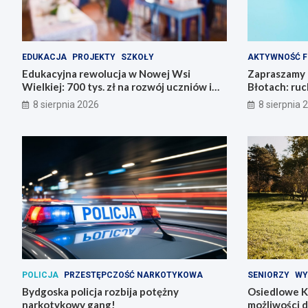
EDUKACJA
PROJEKTY
SZKOŁY
AKTYWNOŚĆ F
Edukacyjna rewolucja w Nowej Wsi
Zapraszamy 
Wielkiej: 700 tys. zł na rozwój uczniów i
Błotach: ruc
nauczycieli!
8 sierpnia 2026
8 sierpnia 
POLICJA
PRZESTĘPCZOŚĆ NARKOTYKOWA
SENIORZY
WY
Bydgoska policja rozbija potężny
Osiedlowe K
narkotykowy gang!
możliwości 