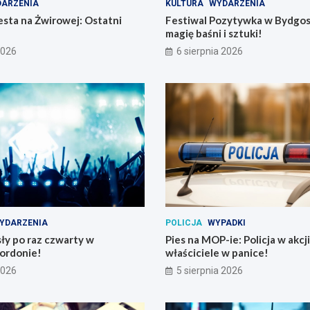
ARZENIA
KULTURA
WYDARZENIA
sta na Żwirowej: Ostatni
Festiwal Pozytywka w Bydgos
magię baśni i sztuki!
2026
6 sierpnia 2026
YDARZENIA
POLICJA
WYPADKI
ły po raz czwarty w
Pies na MOP-ie: Policja w akcji
ordonie!
właściciele w panice!
2026
5 sierpnia 2026