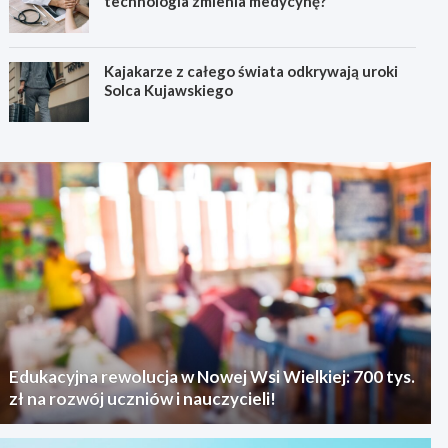
technologia zmienia medycynę?
Kajakarze z całego świata odkrywają uroki
Solca Kujawskiego
Edukacyjna rewolucja w Nowej Wsi Wielkiej: 700 tys.
zł na rozwój uczniów i nauczycieli!