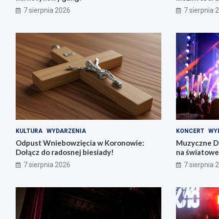
7 sierpnia 2026
7 sierpnia 
KULTURA
WYDARZENIA
KONCERT
WY
Odpust Wniebowzięcia w Koronowie:
Muzyczne Di
Dołącz do radosnej biesiady!
na światowe 
7 sierpnia 2026
7 sierpnia 