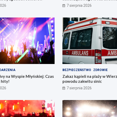
już dziś!
2026
7 sierpnia 2026
DARZENIA
BEZPIECZEŃSTWO
ZDROWIE
vy na Wyspie Młyńskiej: Czas
Zakaz kąpieli na plaży w Wier
hity!
powodu zakwitu sinic
2026
7 sierpnia 2026