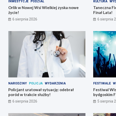
INWESTYCJE
PODZIAŁ
KULTURA
WYD
Orlik w Nowej Wsi Wielkiej zyska nowe
Taneczna Fie
życie!
Finał Lata!
6 sierpnia 2026
6 sierpnia 
NARODZINY
POLICJA
WYDARZENIA
FESTIWALE
W
Policjant uratował sytuację: odebrał
Festiwal Wis
poród w trakcie służby!
bydgoskim F
6 sierpnia 2026
5 sierpnia 