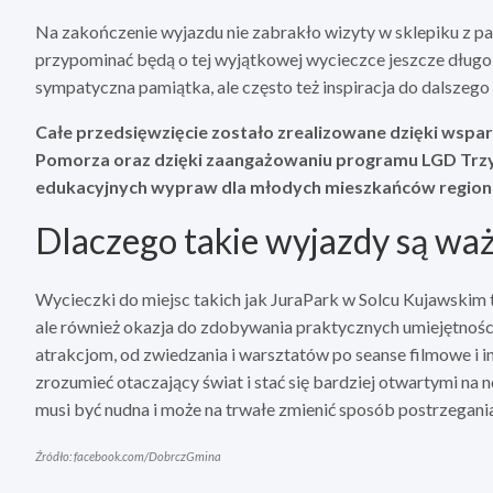
Na zakończenie wyjazdu nie zabrakło wizyty w sklepiku z p
przypominać będą o tej wyjątkowej wycieczce jeszcze długo 
sympatyczna pamiątka, ale często też inspiracja do dalszego 
Całe przedsięwzięcie zostało zrealizowane dzięki wspar
Pomorza oraz dzięki zaangażowaniu programu LGD Trzy D
edukacyjnych wypraw dla młodych mieszkańców region
Dlaczego takie wyjazdy są wa
Wycieczki do miejsc takich jak JuraPark w Solcu Kujawskim to
ale również okazja do zdobywania praktycznych umiejętności
atrakcjom, od zwiedzania i warsztatów po seanse filmowe i in
zrozumieć otaczający świat i stać się bardziej otwartymi na 
musi być nudna i może na trwałe zmienić sposób postrzegania
Źródło: facebook.com/DobrczGmina