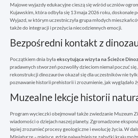
Majowe wyjazdy edukacyjne cieszą się wśród uczniów ogrom
Kujawskim, która odbyła się 13 maja 2026 roku, doskonale po
Wyjazd, w którym uczestniczyła grupa młodych mieszkańców re
także do integracji i przeżycia niecodziennych emocji.
Bezpośredni kontakt z dinoza
Początkiem dnia była
ekscytująca wizyta na Ścieżce Din
pradawnych stworzeń pozwoliły dzieciom niemal poczuć się, j
rekonstrukcji dinozaurów okazał się dla uczestników nie tyl
poznawanie historii prehistorii i zrozumienie, jak wyglądało ż
Muzealne lekcje historii natur
Program wycieczki obejmował także zwiedzanie Muzeum Ziem
wiadomości o dziejach naszej planety. Zgromadzone ekspo
lepiej zrozumieć procesy geologiczne i ewolucję życia. W dal
Miniaturze – miejsce, gdzie najważniejsze zabytki kraju moż