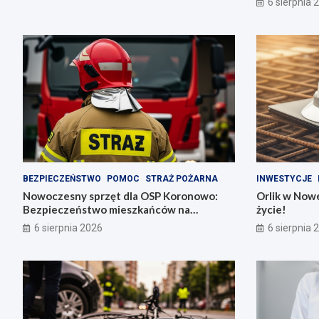
6 sierpnia 
BEZPIECZEŃSTWO
POMOC
STRAŻ POŻARNA
INWESTYCJE
Nowoczesny sprzęt dla OSP Koronowo:
Orlik w Nowe
Bezpieczeństwo mieszkańców na
życie!
pierwszym miejscu!
6 sierpnia 2026
6 sierpnia 