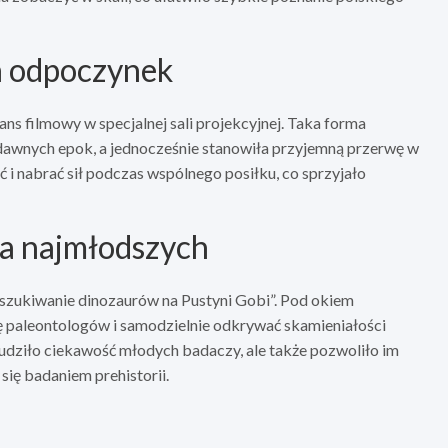
na odpoczynek
s filmowy w specjalnej sali projekcyjnej. Taka forma
adawnych epok, a jednocześnie stanowiła przyjemną przerwę w
 i nabrać sił podczas wspólnego posiłku, co sprzyjało
la najmłodszych
zukiwanie dinozaurów na Pustyni Gobi”. Pod okiem
lę paleontologów i samodzielnie odkrywać skamieniałości
udziło ciekawość młodych badaczy, ale także pozwoliło im
ię badaniem prehistorii.