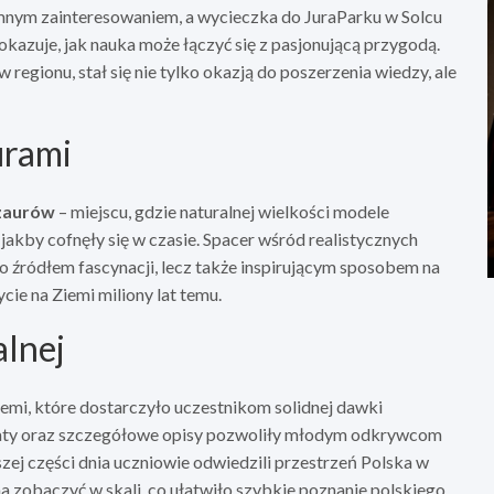
nym zainteresowaniem, a wycieczka do JuraParku w Solcu
kazuje, jak nauka może łączyć się z pasjonującą przygodą.
gionu, stał się nie tylko okazją do poszerzenia wiedzy, ale
urami
ozaurów
– miejscu, gdzie naturalnej wielkości modele
akby cofnęły się w czasie. Spacer wśród realistycznych
ko źródłem fascynacji, lecz także inspirującym sposobem na
ycie na Ziemi miliony lat temu.
alnej
i, które dostarczyło uczestnikom solidnej dawki
naty oraz szczegółowe opisy pozwoliły młodym odkrywcom
szej części dnia uczniowie odwiedzili przestrzeń Polska w
na zobaczyć w skali, co ułatwiło szybkie poznanie polskiego