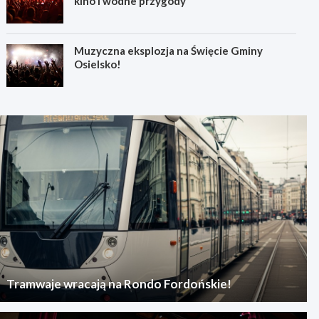
kino i wodne przygody
Muzyczna eksplozja na Święcie Gminy
Osielsko!
Tramwaje wracają na Rondo Fordońskie!