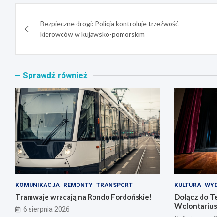
Nawigacja
Bezpieczne drogi: Policja kontroluje trzeźwość
wpisu
kierowców w kujawsko-pomorskim
Sprawdź również
KOMUNIKACJA
REMONTY
TRANSPORT
KULTURA
WYD
Tramwaje wracają na Rondo Fordońskie!
Dołącz do T
Wolontarius
6 sierpnia 2026