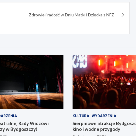
Zdrowie i radość w Dniu Matki i Dziecka z NFZ
ARZENIA
KULTURA
WYDARZENIA
eatralnej Rady Widzów i
Sierpniowe atrakcje Bydgosz
zy w Bydgoszczy!
kino i wodne przygody