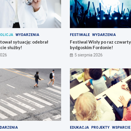
OLICJA
WYDARZENIA
FESTIWALE
WYDARZENIA
atował sytuację: odebrał
Festiwal Wisły po raz czwart
cie służby!
bydgoskim Fordonie!
2026
5 sierpnia 2026
DARZENIA
EDUKACJA
PROJEKTY
WSPARCIE