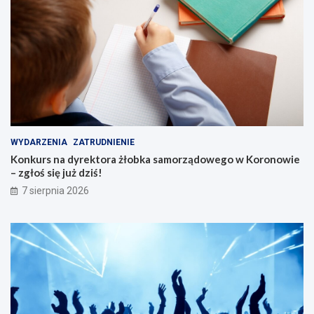
s
e
n
i
o
r
ó
w
WYDARZENIA
ZATRUDNIENIE
Konkurs na dyrektora żłobka samorządowego w Koronowie
– zgłoś się już dziś!
7 sierpnia 2026