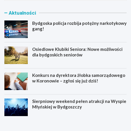
Aktualności
Bydgoska policja rozbija potężny narkotykowy
gang!
Osiedlowe Klubiki Seniora: Nowe możliwości
dla bydgoskich seniorów
Konkurs na dyrektora żłobka samorządowego
w Koronowie – zgłoś się już dziś!
Sierpniowy weekend pełen atrakcji na Wyspie
Młyńskiej w Bydgoszczy
B
O
y
s
d
i