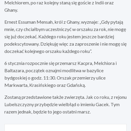
Melchiorem, po raz kolejny staną się goście z Indii oraz
Ghany.
Ernest Essuman Mensah, król z Ghany, wyznaje: „Gdy pytają
mnie, czy chciałbym uczestniczyć w orszaku za rok, nie mogę
się już doczekać. Każdego roku jestem jeszcze bardziej
podekscytowany. Dziękuję więc za zaproszenie i nie mogę się
doczekać kolejnego orszaku każdego roku”.
6 stycznia rozpocznie się przemarsz Kacpra, Melchiora i
Baltazara, początek oznajmi modlitwa w bazylice
bydgoskiej o godz. 11:30. Orszak przemierzy ulice
Markwarta, Krasińskiego oraz Gdańską.
Zostaną przedstawione także zwierzęta. Jak co roku, z rejonu
Lubelszczyzny przybędzie wielbłąd o imieniu Gacek. Tym
razem jednak, będzie to jego ostatni marsz.
Nawigacja