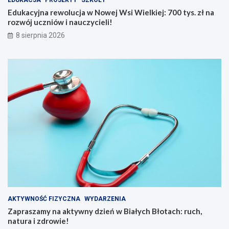
EDUKACJA
PROJEKTY
SZKOŁY
k
s
Edukacyjna rewolucja w Nowej Wsi Wielkiej: 700 tys. zł na
d
.
rozwój uczniów i nauczycieli!
b
z
8 sierpnia 2026
a
ł
ć
n
o
a
s
r
i
o
e
z
b
w
i
ó
e
j
l
u
a
c
t
z
e
n
m
i
n
ó
a
w
d
i
AKTYWNOŚĆ FIZYCZNA
WYDARZENIA
w
n
Zapraszamy na aktywny dzień w Białych Błotach: ruch,
o
a
natura i zdrowie!
d
u