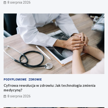
ą
c
8 sierpnia 2026
z
y
c
i
e
l
i
!
PODYPLOMOWE
ZDROWIE
Cyfrowa rewolucja w zdrowiu: Jak technologia zmienia
medycynę?
8 sierpnia 2026