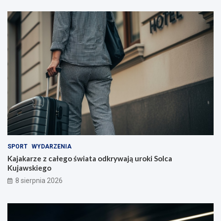
y
c
i
e
l
i
!
SPORT
WYDARZENIA
Kajakarze z całego świata odkrywają uroki Solca
Kujawskiego
8 sierpnia 2026