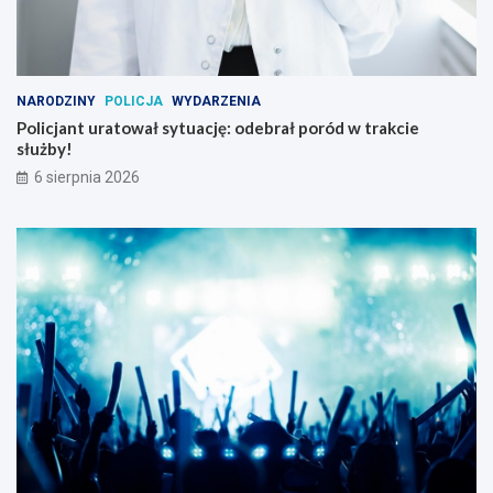
NARODZINY
POLICJA
WYDARZENIA
Policjant uratował sytuację: odebrał poród w trakcie
służby!
6 sierpnia 2026