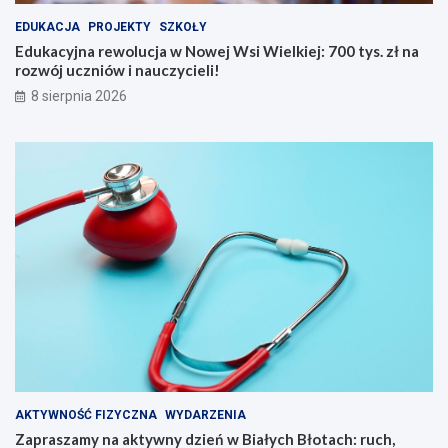
N
z
EDUKACJA
PROJEKTY
SZKOŁY
o
i
w
e
Edukacyjna rewolucja w Nowej Wsi Wielkiej: 700 tys. zł na
e
ń
rozwój uczniów i nauczycieli!
j
w
8 sierpnia 2026
W
B
s
i
i
a
W
ł
i
y
e
c
l
h
k
B
i
ł
e
o
j
t
:
a
7
c
0
h
0
:
t
r
y
u
AKTYWNOŚĆ FIZYCZNA
WYDARZENIA
s
c
Zapraszamy na aktywny dzień w Białych Błotach: ruch,